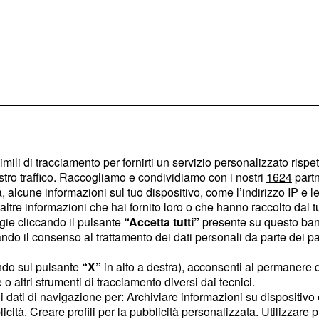
imili di tracciamento per fornirti un servizio personalizzato rispe
stro traffico. Raccogliamo e condividiamo con i nostri
1624
partn
s act" ma molte
 alcune informazioni sul tuo dispositivo, come l’indirizzo IP e le 
nella riforma Buona
ltre informazioni che hai fornito loro o che hanno raccolto dal tuo
ogie cliccando il pulsante
“Accetta tutti”
presente su questo ban
arzo, sotto forma di ddl,
o il consenso al trattamento dei dati personali da parte dei par
il nodo sulle
assunzioni
potrebbe comunque
ndo sul pulsante
“X”
in alto a destra), acconsenti al permanere 
o altri strumenti di tracciamento diversi dai tecnici.
 hoc.
uoi dati di navigazione per: Archiviare informazioni su dispositivo 
licità. Creare profili per la pubblicità personalizzata. Utilizzare p