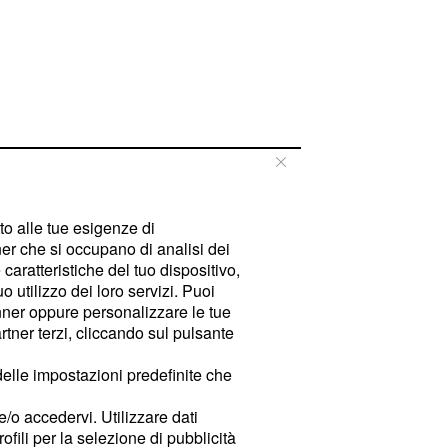
tto alle tue esigenze di
er che si occupano di analisi dei
caratteristiche del tuo dispositivo,
 utilizzo dei loro servizi. Puoi
ner oppure personalizzare le tue
tner terzi, cliccando sul pulsante
delle impostazioni predefinite che
e/o accedervi. Utilizzare dati
rofili per la selezione di pubblicità