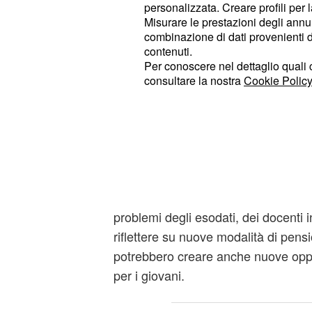
Renzi e Poletti brinda
personalizzata. Creare profili per 
Misurare le prestazioni degli annun
e aprono sulla riform
combinazione di dati provenienti da 
contenuti.
Intanto si "brinda" per l'entrata in v
Per conoscere nel dettaglio quali c
. "Da oggi si a
decreti del Jobs act
consultare la nostra
Cookie Policy
lavoro in Italia", ha dichiarato il mi
che ieri comunque - mentre il
Poletti
crescenti e la Naspi venivano pubbli
- ha aperto una "fase nuova" anche
, dicendo finalmente sì al tanto
2015
sindacati sulle modifiche alle legge 
problemi degli esodati, dei docenti 
riflettere su nuove modalità di pens
potrebbero creare anche nuove opp
per i giovani.