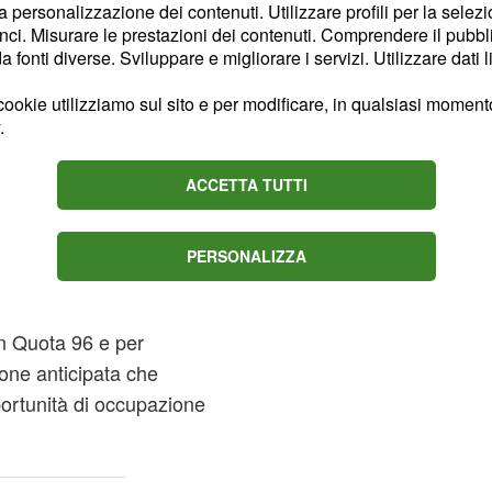
no al Jobs act
la personalizzazione dei contenuti. Utilizzare profili per la selez
ci. Misurare le prestazioni dei contenuti. Comprendere il pubblic
a pensioni
fonti diverse. Sviluppare e migliorare i servizi. Utilizzare dati l
igore dei primi due
ookie utilizziamo sul sito e per modificare, in qualsiasi momento,
pre una fase nuova per il
.
nistro del Lavoro
Giuliano
 contratto a tutele
ACCETTA TUTTI
cati in Gazzetta Ufficiale
 sulla
riforma pensioni
PERSONALIZZA
 atteso confronto con i
Fornero per risolvere i
in Quota 96 e per
ione anticipata che
ortunità di occupazione