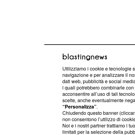
Utilizziamo i cookie e tecnologie s
navigazione e per analizzare il no
Sul lavoro "molto dipenderà dal Job
dati web, pubblicità e social media,
speranze sono state riposte anche 
i quali potrebbero combinarle con a
acconsentire all’uso di tali tecnol
Scuola che dovrebbe arrivare il 10 m
scelte, anche eventualmente negand
in consiglio dei ministri sciogliendo 
“Personalizza”
.
dei docenti precari
per le quali si 
Chiudendo questo banner (clicca
non consentono l’utilizzo di cookie 
procedere anche con un decreto ad
Noi e i nostri partner trattiamo i t
limitati per la selezione della pubb