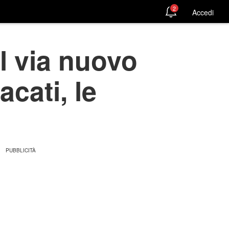
2
Accedi
l via nuovo
cati, le