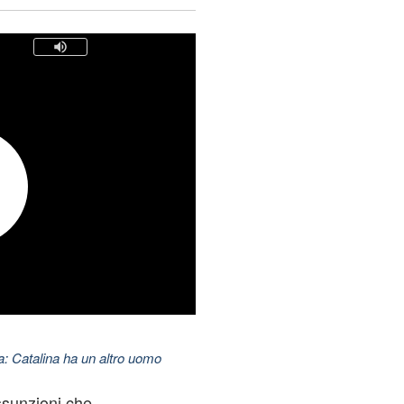
: Catalina ha un altro uomo
ssunzioni che