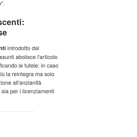
".
scenti:
se
introdotto dal
nti
sunti abolisce l'articolo
icando le tutele: in caso
più la reintegra ma solo
one all'anzianità
sia per i licenziamenti