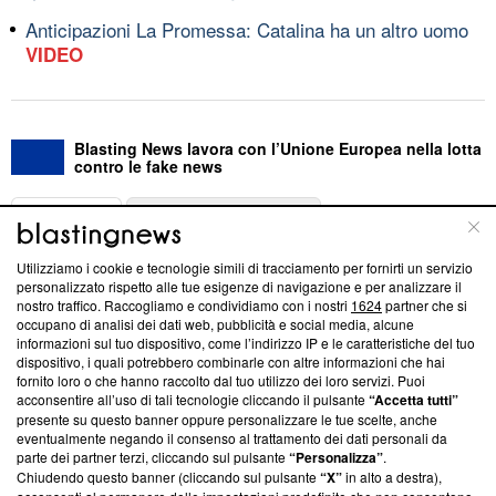
Anticipazioni La Promessa: Catalina ha un altro uomo
VIDEO
Blasting News lavora con l’Unione Europea nella lotta
contro le fake news
ABOUT
LINEA EDITORIALE
Utilizziamo i cookie e tecnologie simili di tracciamento per fornirti un servizio
Questa sezione offre informazioni trasparenti su Blasting
personalizzato rispetto alle tue esigenze di navigazione e per analizzare il
nostro traffico. Raccogliamo e condividiamo con i nostri
1624
partner che si
News, sui nostri processi editoriali e su come ci impegniamo a
occupano di analisi dei dati web, pubblicità e social media, alcune
creare news di qualità. Inoltre, afferma la nostra aderenza a
informazioni sul tuo dispositivo, come l’indirizzo IP e le caratteristiche del tuo
‘Trust Project - News with Integrity’
Blasting News non è
dispositivo, i quali potrebbero combinarle con altre informazioni che hai
ancora membro del programma, ma ha richiesto di farne
fornito loro o che hanno raccolto dal tuo utilizzo dei loro servizi. Puoi
parte; Trust Project non ha ancora effettuato una verifica di
acconsentire all’uso di tali tecnologie cliccando il pulsante
“Accetta tutti”
conformità agli standard.
presente su questo banner oppure personalizzare le tue scelte, anche
eventualmente negando il consenso al trattamento dei dati personali da
parte dei partner terzi, cliccando sul pulsante
“Personalizza”
.
Su di noi
Chiudendo questo banner (cliccando sul pulsante
“X”
in alto a destra),