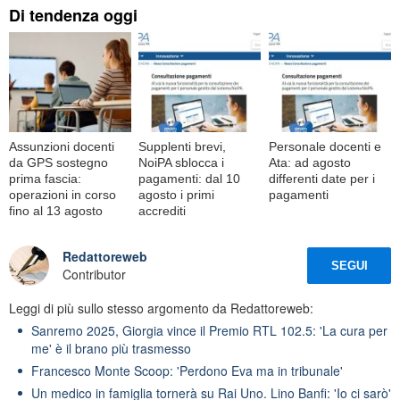
Di tendenza oggi
Assunzioni docenti
Supplenti brevi,
Personale docenti e
da GPS sostegno
NoiPA sblocca i
Ata: ad agosto
prima fascia:
pagamenti: dal 10
differenti date per i
operazioni in corso
agosto i primi
pagamenti
fino al 13 agosto
accrediti
Redattoreweb
SEGUI
Contributor
Leggi di più sullo stesso argomento da Redattoreweb:
Sanremo 2025, Giorgia vince il Premio RTL 102.5: 'La cura per
me' è il brano più trasmesso
Francesco Monte Scoop: 'Perdono Eva ma in tribunale'
Un medico in famiglia tornerà su Rai Uno. Lino Banfi: 'Io ci sarò'