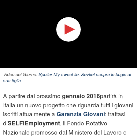
Video del Giorno:
Spoiler My sweet lie: Sevket scopre le bugie di
sua figlia
A partire dal prossimo
partirà in
gennaio 2016
Italia un nuovo progetto che riguarda tutti i giovani
iscritti attualmente a
: trattasi
Garanzia Giovani
di
, il Fondo Rotativo
SELFIEmployment
Nazionale promosso dal Ministero del Lavoro e