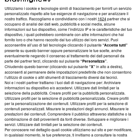
Utilizziamo i cookie e tecnologie simili di tracciamento per fornirti un servizio
Questa sezione offre informazioni trasparenti su Blasting
personalizzato rispetto alle tue esigenze di navigazione e per analizzare il
nostro traffico. Raccogliamo e condividiamo con i nostri
1624
partner che si
News, sui nostri processi editoriali e su come ci impegniamo a
occupano di analisi dei dati web, pubblicità e social media, alcune
creare news di qualità. Inoltre, afferma la nostra aderenza a
informazioni sul tuo dispositivo, come l’indirizzo IP e le caratteristiche del tuo
‘Trust Project - News with Integrity’
Blasting News non è
dispositivo, i quali potrebbero combinarle con altre informazioni che hai
ancora membro del programma, ma ha richiesto di farne
fornito loro o che hanno raccolto dal tuo utilizzo dei loro servizi. Puoi
parte; Trust Project non ha ancora effettuato una verifica di
acconsentire all’uso di tali tecnologie cliccando il pulsante
“Accetta tutti”
conformità agli standard.
presente su questo banner oppure personalizzare le tue scelte, anche
eventualmente negando il consenso al trattamento dei dati personali da
parte dei partner terzi, cliccando sul pulsante
“Personalizza”
.
Su di noi
Chiudendo questo banner (cliccando sul pulsante
“X”
in alto a destra),
acconsenti al permanere delle impostazioni predefinite che non consentono
Team editoriale
l’utilizzo di cookie o altri strumenti di tracciamento diversi dai tecnici.
Noi e i nostri partner trattiamo i tuoi dati di navigazione per: Archiviare
Corporate
informazioni su dispositivo e/o accedervi. Utilizzare dati limitati per la
selezione della pubblicità. Creare profili per la pubblicità personalizzata.
Redazione
Utilizzare profili per la selezione di pubblicità personalizzata. Creare profili
per la personalizzazione dei contenuti. Utilizzare profili per la selezione di
Informativa Privacy
contenuti personalizzati. Misurare le prestazioni degli annunci. Misurare le
prestazioni dei contenuti. Comprendere il pubblico attraverso statistiche o la
Cookie Policy
combinazione di dati provenienti da fonti diverse. Sviluppare e migliorare i
servizi. Utilizzare dati limitati per la selezione dei contenuti.
Blasting SA, IDI CHE-247.845.224, Via Carlo Frasca, 3 - 6900
Per conoscere nel dettaglio quali cookie utilizziamo sul sito e per modificare,
Lugano (Svizzera) Tel:
+39 0690258937
in qualsiasi momento, le tue preferenze, ti invitiamo a consultare la nostra