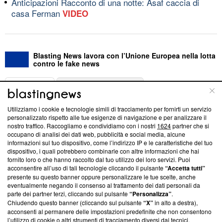
Anticipazioni Racconto di una notte: Asaf caccia di
casa Ferman
VIDEO
Blasting News lavora con l’Unione Europea nella lotta
contro le fake news
ABOUT
LINEA EDITORIALE
Utilizziamo i cookie e tecnologie simili di tracciamento per fornirti un servizio
Questa sezione offre informazioni trasparenti su Blasting
personalizzato rispetto alle tue esigenze di navigazione e per analizzare il
nostro traffico. Raccogliamo e condividiamo con i nostri
1624
partner che si
News, sui nostri processi editoriali e su come ci impegniamo a
occupano di analisi dei dati web, pubblicità e social media, alcune
creare news di qualità. Inoltre, afferma la nostra aderenza a
informazioni sul tuo dispositivo, come l’indirizzo IP e le caratteristiche del tuo
‘Trust Project - News with Integrity’
Blasting News non è
dispositivo, i quali potrebbero combinarle con altre informazioni che hai
ancora membro del programma, ma ha richiesto di farne
fornito loro o che hanno raccolto dal tuo utilizzo dei loro servizi. Puoi
parte; Trust Project non ha ancora effettuato una verifica di
acconsentire all’uso di tali tecnologie cliccando il pulsante
“Accetta tutti”
conformità agli standard.
presente su questo banner oppure personalizzare le tue scelte, anche
eventualmente negando il consenso al trattamento dei dati personali da
parte dei partner terzi, cliccando sul pulsante
“Personalizza”
.
Su di noi
Chiudendo questo banner (cliccando sul pulsante
“X”
in alto a destra),
acconsenti al permanere delle impostazioni predefinite che non consentono
Team editoriale
l’utilizzo di cookie o altri strumenti di tracciamento diversi dai tecnici.