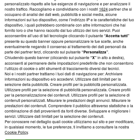
Questa sezione offre informazioni trasparenti su Blasting
personalizzato rispetto alle tue esigenze di navigazione e per analizzare il
nostro traffico. Raccogliamo e condividiamo con i nostri
1624
partner che si
News, sui nostri processi editoriali e su come ci impegniamo a
occupano di analisi dei dati web, pubblicità e social media, alcune
creare news di qualità. Inoltre, afferma la nostra aderenza a
informazioni sul tuo dispositivo, come l’indirizzo IP e le caratteristiche del tuo
‘Trust Project - News with Integrity’
Blasting News non è
dispositivo, i quali potrebbero combinarle con altre informazioni che hai
ancora membro del programma, ma ha richiesto di farne
fornito loro o che hanno raccolto dal tuo utilizzo dei loro servizi. Puoi
parte; Trust Project non ha ancora effettuato una verifica di
acconsentire all’uso di tali tecnologie cliccando il pulsante
“Accetta tutti”
conformità agli standard.
presente su questo banner oppure personalizzare le tue scelte, anche
eventualmente negando il consenso al trattamento dei dati personali da
parte dei partner terzi, cliccando sul pulsante
“Personalizza”
.
Su di noi
Chiudendo questo banner (cliccando sul pulsante
“X”
in alto a destra),
acconsenti al permanere delle impostazioni predefinite che non consentono
Team editoriale
l’utilizzo di cookie o altri strumenti di tracciamento diversi dai tecnici.
Noi e i nostri partner trattiamo i tuoi dati di navigazione per: Archiviare
Corporate
informazioni su dispositivo e/o accedervi. Utilizzare dati limitati per la
selezione della pubblicità. Creare profili per la pubblicità personalizzata.
Redazione
Utilizzare profili per la selezione di pubblicità personalizzata. Creare profili
per la personalizzazione dei contenuti. Utilizzare profili per la selezione di
Informativa Privacy
contenuti personalizzati. Misurare le prestazioni degli annunci. Misurare le
prestazioni dei contenuti. Comprendere il pubblico attraverso statistiche o la
Cookie Policy
combinazione di dati provenienti da fonti diverse. Sviluppare e migliorare i
servizi. Utilizzare dati limitati per la selezione dei contenuti.
Blasting SA, IDI CHE-247.845.224, Via Carlo Frasca, 3 - 6900
Per conoscere nel dettaglio quali cookie utilizziamo sul sito e per modificare,
Lugano (Svizzera) Tel:
+39 0690258937
in qualsiasi momento, le tue preferenze, ti invitiamo a consultare la nostra
Cookie Policy
.
© 2026 Blasting News