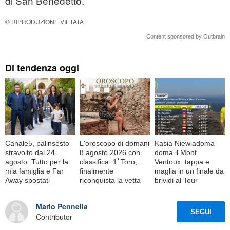
di San Benedetto.
© RIPRODUZIONE VIETATA
Content sponsored by Outbrain
Di tendenza oggi
Canale5, palinsesto
L'oroscopo di domani
Kasia Niewiadoma
stravolto dal 24
8 agosto 2026 con
doma il Mont
agosto: Tutto per la
classifica: 1ﾟToro,
Ventoux: tappa e
mia famiglia e Far
finalmente
maglia in un finale da
Away spostati
riconquista la vetta
brividi al Tour
Mario Pennella
SEGUI
Contributor