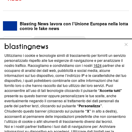
Blasting News lavora con l’Unione Europea nella lotta
contro le fake news
ABOUT
LINEA EDITORIALE
Utilizziamo i cookie e tecnologie simili di tracciamento per fornirti un servizio
Questa sezione offre informazioni trasparenti su Blasting
personalizzato rispetto alle tue esigenze di navigazione e per analizzare il
nostro traffico. Raccogliamo e condividiamo con i nostri
1624
partner che si
News, sui nostri processi editoriali e su come ci impegniamo a
occupano di analisi dei dati web, pubblicità e social media, alcune
creare news di qualità. Inoltre, afferma la nostra aderenza a
informazioni sul tuo dispositivo, come l’indirizzo IP e le caratteristiche del tuo
‘Trust Project - News with Integrity’
Blasting News non è
dispositivo, i quali potrebbero combinarle con altre informazioni che hai
ancora membro del programma, ma ha richiesto di farne
fornito loro o che hanno raccolto dal tuo utilizzo dei loro servizi. Puoi
parte; Trust Project non ha ancora effettuato una verifica di
acconsentire all’uso di tali tecnologie cliccando il pulsante
“Accetta tutti”
conformità agli standard.
presente su questo banner oppure personalizzare le tue scelte, anche
eventualmente negando il consenso al trattamento dei dati personali da
parte dei partner terzi, cliccando sul pulsante
“Personalizza”
.
Su di noi
Chiudendo questo banner (cliccando sul pulsante
“X”
in alto a destra),
acconsenti al permanere delle impostazioni predefinite che non consentono
Team editoriale
l’utilizzo di cookie o altri strumenti di tracciamento diversi dai tecnici.
Noi e i nostri partner trattiamo i tuoi dati di navigazione per: Archiviare
Corporate
informazioni su dispositivo e/o accedervi. Utilizzare dati limitati per la