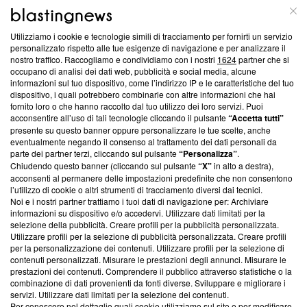
ABOUT
LINEA EDITORIALE
Utilizziamo i cookie e tecnologie simili di tracciamento per fornirti un servizio
Questa sezione offre informazioni trasparenti su Blasting
personalizzato rispetto alle tue esigenze di navigazione e per analizzare il
nostro traffico. Raccogliamo e condividiamo con i nostri
1624
partner che si
News, sui nostri processi editoriali e su come ci impegniamo a
occupano di analisi dei dati web, pubblicità e social media, alcune
creare news di qualità. Inoltre, afferma la nostra aderenza a
informazioni sul tuo dispositivo, come l’indirizzo IP e le caratteristiche del tuo
‘Trust Project - News with Integrity’
Blasting News non è
dispositivo, i quali potrebbero combinarle con altre informazioni che hai
ancora membro del programma, ma ha richiesto di farne
fornito loro o che hanno raccolto dal tuo utilizzo dei loro servizi. Puoi
parte; Trust Project non ha ancora effettuato una verifica di
acconsentire all’uso di tali tecnologie cliccando il pulsante
“Accetta tutti”
conformità agli standard.
presente su questo banner oppure personalizzare le tue scelte, anche
eventualmente negando il consenso al trattamento dei dati personali da
parte dei partner terzi, cliccando sul pulsante
“Personalizza”
.
Su di noi
Chiudendo questo banner (cliccando sul pulsante
“X”
in alto a destra),
acconsenti al permanere delle impostazioni predefinite che non consentono
Team editoriale
l’utilizzo di cookie o altri strumenti di tracciamento diversi dai tecnici.
Noi e i nostri partner trattiamo i tuoi dati di navigazione per: Archiviare
Corporate
informazioni su dispositivo e/o accedervi. Utilizzare dati limitati per la
selezione della pubblicità. Creare profili per la pubblicità personalizzata.
Redazione
Utilizzare profili per la selezione di pubblicità personalizzata. Creare profili
per la personalizzazione dei contenuti. Utilizzare profili per la selezione di
Informativa Privacy
contenuti personalizzati. Misurare le prestazioni degli annunci. Misurare le
prestazioni dei contenuti. Comprendere il pubblico attraverso statistiche o la
Cookie Policy
combinazione di dati provenienti da fonti diverse. Sviluppare e migliorare i
servizi. Utilizzare dati limitati per la selezione dei contenuti.
Blasting SA, IDI CHE-247.845.224, Via Carlo Frasca, 3 - 6900
Per conoscere nel dettaglio quali cookie utilizziamo sul sito e per modificare,