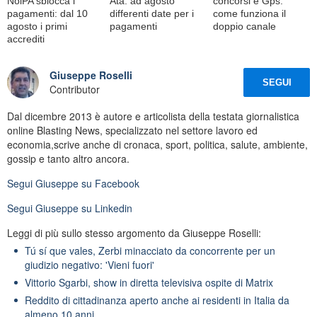
NoiPA sblocca i
Ata: ad agosto
concorsi e Gps:
pagamenti: dal 10
differenti date per i
come funziona il
agosto i primi
pagamenti
doppio canale
accrediti
Giuseppe Roselli
SEGUI
Contributor
Dal dicembre 2013 è autore e articolista della testata giornalistica
online Blasting News, specializzato nel settore lavoro ed
economia,scrive anche di cronaca, sport, politica, salute, ambiente,
gossip e tanto altro ancora.
Segui
Giuseppe
su Facebook
Segui
Giuseppe
su Linkedin
Leggi di più sullo stesso argomento da Giuseppe Roselli:
Tú sí que vales, Zerbi minacciato da concorrente per un
giudizio negativo: 'Vieni fuori'
Vittorio Sgarbi, show in diretta televisiva ospite di Matrix
Reddito di cittadinanza aperto anche ai residenti in Italia da
almeno 10 anni