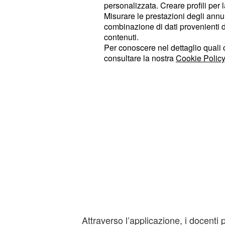
attendere il 30 novembre per l'attiva
personalizzata. Creare profili per 
Misurare le prestazioni degli annun
web
“Carta del Docente”.
combinazione di dati provenienti da 
contenuti.
Per conoscere nel dettaglio quali c
consultare la nostra
Cookie Policy
Attraverso l’applicazione, i docenti