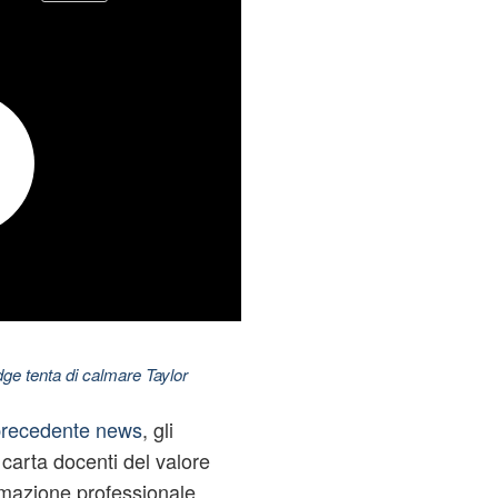
dge tenta di calmare Taylor
precedente news
, gli
 carta docenti del valore
rmazione professionale,