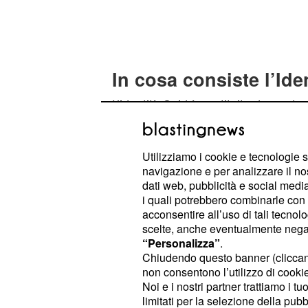
In cosa consiste l’Ide
L’identità Spid è costituita da crede
password) che vengono rilasciate al
permettono l’accesso a tutti i servi
Utilizziamo i cookie e tecnologie s
richiesto sia gratuitamente sia a p
navigazione e per analizzare il no
soggetto abilitato (Infocert, Poste, 
dati web, pubblicità e social media,
Non ci sono differenze tra i soggett
i quali potrebbero combinarle con a
acconsentire all’uso di tali tecnol
richiedere le credenziali Spid, esse
scelte, anche eventualmente negand
gratis per due anni per tutti i cittad
“Personalizza”
.
richiesta entro il 31 dicembre 2016. 
Chiudendo questo banner (clicca
non consentono l’utilizzo di cookie 
possono fare richiesta fin da ora per
Noi e i nostri partner trattiamo i t
gestore che preferiscono. Una volta
limitati per la selezione della pubb