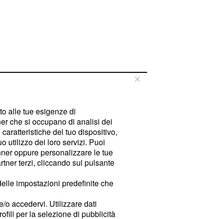
tto alle tue esigenze di
er che si occupano di analisi dei
caratteristiche del tuo dispositivo,
 utilizzo dei loro servizi. Puoi
ner oppure personalizzare le tue
tner terzi, cliccando sul pulsante
delle impostazioni predefinite che
e/o accedervi. Utilizzare dati
rofili per la selezione di pubblicità