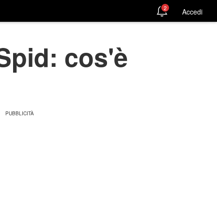
2
Accedi
Spid: cos'è