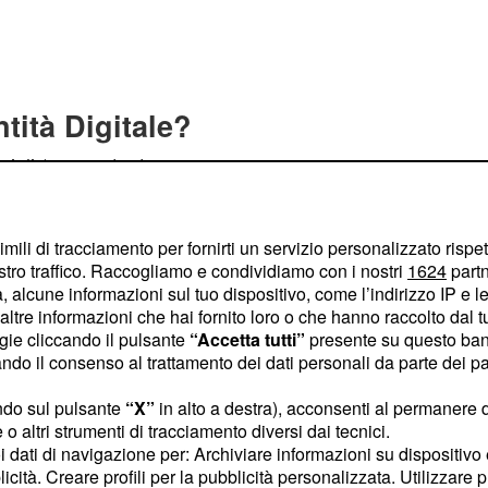
ntità Digitale?
nziali (nome utente e
l’utente e che
zi online. Esso può essere
imili di tracciamento per fornirti un servizio personalizzato rispe
agamento, a seconda del
stro traffico. Raccogliamo e condividiamo con i nostri
1624
partn
Sielte e TIM) prescelto.
 alcune informazioni sul tuo dispositivo, come l’indirizzo IP e le 
i a cui posso decidere di
ltre informazioni che hai fornito loro o che hanno raccolto dal tuo
ogie cliccando il pulsante
“Accetta tutti”
presente su questo ban
 sono uguali. Lo Spid è
o il consenso al trattamento dei dati personali da parte dei par
ini che ne faranno
I docenti interessati
ndo sul pulsante
“X”
in alto a destra), acconsenti al permanere 
o altri strumenti di tracciamento diversi dai tecnici.
 lo Spid, presso il
uoi dati di navigazione per: Archiviare informazioni su dispositivo 
 ottenutolo dovranno
licità. Creare profili per la pubblicità personalizzata. Utilizzare p