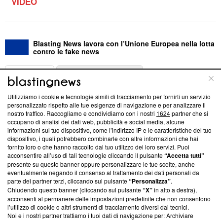
VIDEO
Blasting News lavora con l’Unione Europea nella lotta
contro le fake news
ABOUT
LINEA EDITORIALE
Utilizziamo i cookie e tecnologie simili di tracciamento per fornirti un servizio
Questa sezione offre informazioni trasparenti su Blasting
personalizzato rispetto alle tue esigenze di navigazione e per analizzare il
nostro traffico. Raccogliamo e condividiamo con i nostri
1624
partner che si
News, sui nostri processi editoriali e su come ci impegniamo a
occupano di analisi dei dati web, pubblicità e social media, alcune
creare news di qualità. Inoltre, afferma la nostra aderenza a
informazioni sul tuo dispositivo, come l’indirizzo IP e le caratteristiche del tuo
‘Trust Project - News with Integrity’
Blasting News non è
dispositivo, i quali potrebbero combinarle con altre informazioni che hai
ancora membro del programma, ma ha richiesto di farne
fornito loro o che hanno raccolto dal tuo utilizzo dei loro servizi. Puoi
parte; Trust Project non ha ancora effettuato una verifica di
acconsentire all’uso di tali tecnologie cliccando il pulsante
“Accetta tutti”
conformità agli standard.
presente su questo banner oppure personalizzare le tue scelte, anche
eventualmente negando il consenso al trattamento dei dati personali da
parte dei partner terzi, cliccando sul pulsante
“Personalizza”
.
Su di noi
Chiudendo questo banner (cliccando sul pulsante
“X”
in alto a destra),
acconsenti al permanere delle impostazioni predefinite che non consentono
Team editoriale
l’utilizzo di cookie o altri strumenti di tracciamento diversi dai tecnici.
Noi e i nostri partner trattiamo i tuoi dati di navigazione per: Archiviare
Corporate