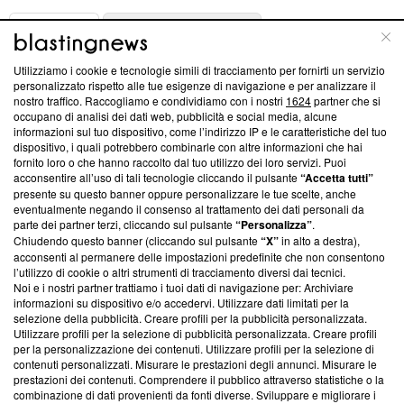
ABOUT
LINEA EDITORIALE
Utilizziamo i cookie e tecnologie simili di tracciamento per fornirti un servizio
Questa sezione offre informazioni trasparenti su Blasting
personalizzato rispetto alle tue esigenze di navigazione e per analizzare il
nostro traffico. Raccogliamo e condividiamo con i nostri
1624
partner che si
News, sui nostri processi editoriali e su come ci impegniamo a
occupano di analisi dei dati web, pubblicità e social media, alcune
creare news di qualità. Inoltre, afferma la nostra aderenza a
informazioni sul tuo dispositivo, come l’indirizzo IP e le caratteristiche del tuo
‘Trust Project - News with Integrity’
Blasting News non è
dispositivo, i quali potrebbero combinarle con altre informazioni che hai
ancora membro del programma, ma ha richiesto di farne
fornito loro o che hanno raccolto dal tuo utilizzo dei loro servizi. Puoi
parte; Trust Project non ha ancora effettuato una verifica di
acconsentire all’uso di tali tecnologie cliccando il pulsante
“Accetta tutti”
conformità agli standard.
presente su questo banner oppure personalizzare le tue scelte, anche
eventualmente negando il consenso al trattamento dei dati personali da
parte dei partner terzi, cliccando sul pulsante
“Personalizza”
.
Su di noi
Chiudendo questo banner (cliccando sul pulsante
“X”
in alto a destra),
acconsenti al permanere delle impostazioni predefinite che non consentono
Team editoriale
l’utilizzo di cookie o altri strumenti di tracciamento diversi dai tecnici.
Noi e i nostri partner trattiamo i tuoi dati di navigazione per: Archiviare
Corporate
informazioni su dispositivo e/o accedervi. Utilizzare dati limitati per la
selezione della pubblicità. Creare profili per la pubblicità personalizzata.
Redazione
Utilizzare profili per la selezione di pubblicità personalizzata. Creare profili
per la personalizzazione dei contenuti. Utilizzare profili per la selezione di
Informativa Privacy
contenuti personalizzati. Misurare le prestazioni degli annunci. Misurare le
prestazioni dei contenuti. Comprendere il pubblico attraverso statistiche o la
Cookie Policy
combinazione di dati provenienti da fonti diverse. Sviluppare e migliorare i