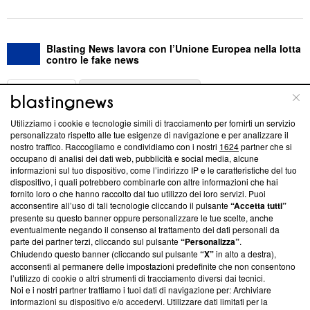
Blasting News lavora con l’Unione Europea nella lotta
contro le fake news
ABOUT
LINEA EDITORIALE
Utilizziamo i cookie e tecnologie simili di tracciamento per fornirti un servizio
Questa sezione offre informazioni trasparenti su Blasting
personalizzato rispetto alle tue esigenze di navigazione e per analizzare il
nostro traffico. Raccogliamo e condividiamo con i nostri
1624
partner che si
News, sui nostri processi editoriali e su come ci impegniamo a
occupano di analisi dei dati web, pubblicità e social media, alcune
creare news di qualità. Inoltre, afferma la nostra aderenza a
informazioni sul tuo dispositivo, come l’indirizzo IP e le caratteristiche del tuo
‘Trust Project - News with Integrity’
Blasting News non è
dispositivo, i quali potrebbero combinarle con altre informazioni che hai
ancora membro del programma, ma ha richiesto di farne
fornito loro o che hanno raccolto dal tuo utilizzo dei loro servizi. Puoi
parte; Trust Project non ha ancora effettuato una verifica di
acconsentire all’uso di tali tecnologie cliccando il pulsante
“Accetta tutti”
conformità agli standard.
presente su questo banner oppure personalizzare le tue scelte, anche
eventualmente negando il consenso al trattamento dei dati personali da
parte dei partner terzi, cliccando sul pulsante
“Personalizza”
.
Su di noi
Chiudendo questo banner (cliccando sul pulsante
“X”
in alto a destra),
acconsenti al permanere delle impostazioni predefinite che non consentono
Team editoriale
l’utilizzo di cookie o altri strumenti di tracciamento diversi dai tecnici.
Noi e i nostri partner trattiamo i tuoi dati di navigazione per: Archiviare
Corporate
informazioni su dispositivo e/o accedervi. Utilizzare dati limitati per la