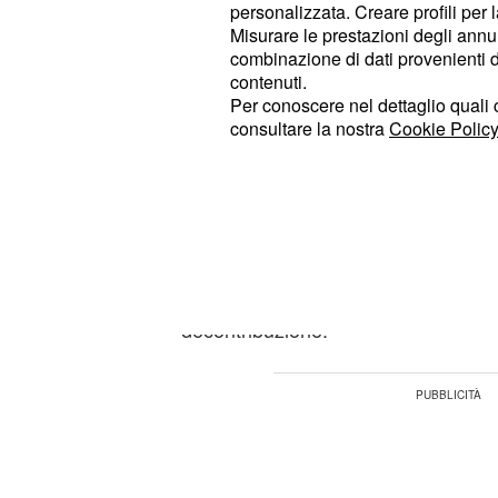
personalizzata. Creare profili per 
all'
e al meccanismo de
Ape Sociale
Misurare le prestazioni degli annun
riconoscimento dei lavori di cura e 
combinazione di dati provenienti da 
contenuti.
lavoratrici ai fini contributivi e allo
Per conoscere nel dettaglio quali c
requisiti pensionistici all'aspettativa 
consultare la nostra
Cookie Policy
Secondo le ipotesi del Ministro Poletti
dovrebbe approvare un intervento c
degli oneri al fine di favorire le 
%
incentivare l'occupazione. "Si potr
grazie alla presenza di strumenti spe
decontribuzione.