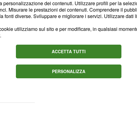
la personalizzazione dei contenuti. Utilizzare profili per la selez
lla
al
Quota 41,
ci. Misurare le prestazioni dei contenuti. Comprendere il pubblic
assistenza per le
fonti diverse. Sviluppare e migliorare i servizi. Utilizzare dati l
 stop all'adeguamento dei
ookie utilizziamo sul sito e per modificare, in qualsiasi momento,
di vita.
.
, infatti, il
Governo
ACCETTA TUTTI
he possa sgravare il
50
assunzioni dei giovani ed
PERSONALIZZA
à arrivare anche al 100%
cifici di