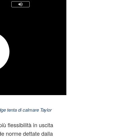
dge tenta di calmare Taylor
ù flessibilità in uscita
ide norme dettate dalla