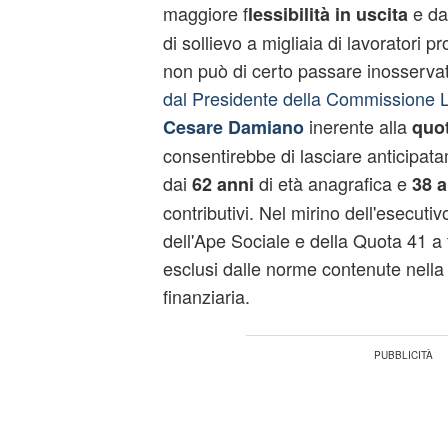
maggiore f
e da
lessibilità in uscita
di sollievo a migliaia di lavoratori p
non può di certo passare inosserva
dal Presidente della Commissione 
inerente alla
Cesare Damiano
quo
consentirebbe di lasciare anticipatam
dai
di età anagrafica e
62 anni
38 a
contributivi. Nel mirino dell'esecuti
dell'Ape Sociale e della Quota 41 a tu
esclusi dalle norme contenute nell
finanziaria.