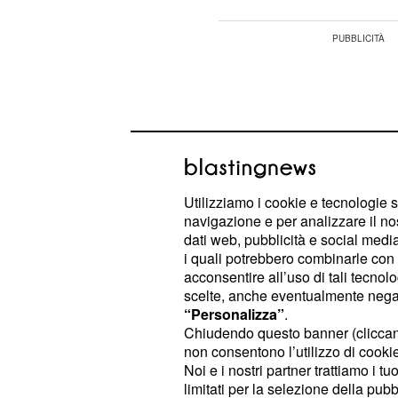
Utilizziamo i cookie e tecnologie s
navigazione e per analizzare il no
dati web, pubblicità e social media,
i quali potrebbero combinarle con a
acconsentire all’uso di tali tecnol
scelte, anche eventualmente negand
“Personalizza”
.
Chiudendo questo banner (clicca
Misure che potrebbero essere inser
non consentono l’utilizzo di cookie 
assieme ad altri in
di Stabilità 2018
Noi e i nostri partner trattiamo i t
limitati per la selezione della pubb
come l'estensione della platea dei b