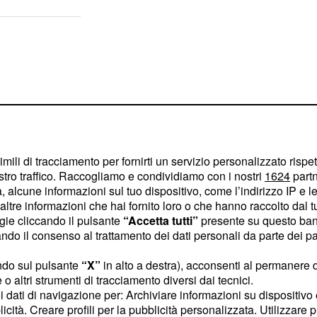
imili di tracciamento per fornirti un servizio personalizzato rispe
stro traffico. Raccogliamo e condividiamo con i nostri
1624
partn
 alcune informazioni sul tuo dispositivo, come l’indirizzo IP e le 
ltre informazioni che hai fornito loro o che hanno raccolto dal tuo
ogie cliccando il pulsante
“Accetta tutti”
presente su questo ban
o il consenso al trattamento dei dati personali da parte dei par
ndo sul pulsante
“X”
in alto a destra), acconsenti al permanere 
ite nella prossima
Legge
o altri strumenti di tracciamento diversi dai tecnici.
terventi previdenziali
uoi dati di navigazione per: Archiviare informazioni su dispositivo 
licità. Creare profili per la pubblicità personalizzata. Utilizzare p
eneficiari per
l'accesso