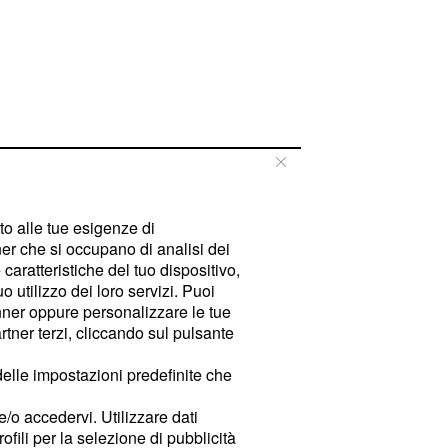
tto alle tue esigenze di
er che si occupano di analisi dei
caratteristiche del tuo dispositivo,
 utilizzo dei loro servizi. Puoi
ner oppure personalizzare le tue
tner terzi, cliccando sul pulsante
delle impostazioni predefinite che
e/o accedervi. Utilizzare dati
rofili per la selezione di pubblicità