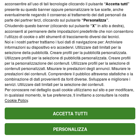
parte; Trust Project non ha ancora effettuato una verifica di
acconsentire all’uso di tali tecnologie cliccando il pulsante
“Accetta tutti”
conformità agli standard.
presente su questo banner oppure personalizzare le tue scelte, anche
eventualmente negando il consenso al trattamento dei dati personali da
parte dei partner terzi, cliccando sul pulsante
“Personalizza”
.
Su di noi
Chiudendo questo banner (cliccando sul pulsante
“X”
in alto a destra),
acconsenti al permanere delle impostazioni predefinite che non consentono
Team editoriale
l’utilizzo di cookie o altri strumenti di tracciamento diversi dai tecnici.
Noi e i nostri partner trattiamo i tuoi dati di navigazione per: Archiviare
Corporate
informazioni su dispositivo e/o accedervi. Utilizzare dati limitati per la
selezione della pubblicità. Creare profili per la pubblicità personalizzata.
Redazione
Utilizzare profili per la selezione di pubblicità personalizzata. Creare profili
per la personalizzazione dei contenuti. Utilizzare profili per la selezione di
Informativa Privacy
contenuti personalizzati. Misurare le prestazioni degli annunci. Misurare le
prestazioni dei contenuti. Comprendere il pubblico attraverso statistiche o la
Cookie Policy
combinazione di dati provenienti da fonti diverse. Sviluppare e migliorare i
servizi. Utilizzare dati limitati per la selezione dei contenuti.
Blasting SA, IDI CHE-247.845.224, Via Carlo Frasca, 3 - 6900
Per conoscere nel dettaglio quali cookie utilizziamo sul sito e per modificare,
Lugano (Svizzera) Tel:
+39 0690258937
in qualsiasi momento, le tue preferenze, ti invitiamo a consultare la nostra
Cookie Policy
.
© 2026 Blasting News
ACCETTA TUTTI
PERSONALIZZA