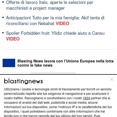
Offerte di lavoro Italo, aperte le selezioni per
macchinisti e project manager
Anticipazioni Tutto per la mia famiglia: Akif tenta di
riconciliarsi con Nebahat
VIDEO
Spoiler Forbidden fruit: Yildiz chiede aiuto a Cansu
VIDEO
Blasting News lavora con l’Unione Europea nella lotta
contro le fake news
ABOUT
LINEA EDITORIALE
Utilizziamo i cookie e tecnologie simili di tracciamento per fornirti un servizio
Questa sezione offre informazioni trasparenti su Blasting
personalizzato rispetto alle tue esigenze di navigazione e per analizzare il
nostro traffico. Raccogliamo e condividiamo con i nostri
1624
partner che si
News, sui nostri processi editoriali e su come ci impegniamo a
occupano di analisi dei dati web, pubblicità e social media, alcune
creare news di qualità. Inoltre, afferma la nostra aderenza a
informazioni sul tuo dispositivo, come l’indirizzo IP e le caratteristiche del tuo
‘Trust Project - News with Integrity’
Blasting News non è
dispositivo, i quali potrebbero combinarle con altre informazioni che hai
ancora membro del programma, ma ha richiesto di farne
fornito loro o che hanno raccolto dal tuo utilizzo dei loro servizi. Puoi