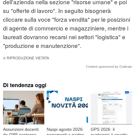
dell'azienda nella sezione "risorse umane" e poi
su "offerte di lavoro". In seguito bisognerà
cliccare sulla voce "forza vendita" per le posizioni
di agente di commercio e magazziniere, mentre i
laureati dovranno recarsi nei settori "logistica" e
"produzione e manutenzione".
© RIPRODUZIONE VIETATA
Content sponsored by Outbrain
Di tendenza oggi
Assunzioni docenti
Naspi agosto 2026:
GPS 2026: il
da GPS sostegno
pagamenti a partire
punteggio è sparito