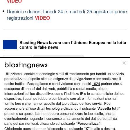
VIDEO
Uomini e donne, lunedì 24 e martedì 25 agosto le prime
registrazioni
VIDEO
Blasting News lavora con l’Unione Europea nella lotta
contro le fake news
ABOUT
LINEA EDITORIALE
Utilizziamo i cookie e tecnologie simili di tracciamento per fornirti un servizio
Questa sezione offre informazioni trasparenti su Blasting
personalizzato rispetto alle tue esigenze di navigazione e per analizzare il
nostro traffico. Raccogliamo e condividiamo con i nostri
1624
partner che si
News, sui nostri processi editoriali e su come ci impegniamo a
occupano di analisi dei dati web, pubblicità e social media, alcune
creare news di qualità. Inoltre, afferma la nostra aderenza a
informazioni sul tuo dispositivo, come l’indirizzo IP e le caratteristiche del tuo
‘Trust Project - News with Integrity’
Blasting News non è
dispositivo, i quali potrebbero combinarle con altre informazioni che hai
ancora membro del programma, ma ha richiesto di farne
fornito loro o che hanno raccolto dal tuo utilizzo dei loro servizi. Puoi
parte; Trust Project non ha ancora effettuato una verifica di
acconsentire all’uso di tali tecnologie cliccando il pulsante
“Accetta tutti”
conformità agli standard.
presente su questo banner oppure personalizzare le tue scelte, anche
eventualmente negando il consenso al trattamento dei dati personali da
parte dei partner terzi, cliccando sul pulsante
“Personalizza”
.
Su di noi
Chiudendo questo banner (cliccando sul pulsante
“X”
in alto a destra),