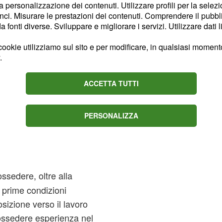
la personalizzazione dei contenuti. Utilizzare profili per la selez
come candidarsi
ci. Misurare le prestazioni dei contenuti. Comprendere il pubblic
fonti diverse. Sviluppare e migliorare i servizi. Utilizzare dati l
ookie utilizziamo sul sito e per modificare, in qualsiasi momento,
voro
coloro che sono
.
uenti titoli di studio :
ACCETTA TUTTI
o titoli
'educazione
PERSONALIZZA
ale
ossedere, oltre alla
e prime condizioni
sizione verso il lavoro
ossedere esperienza nel