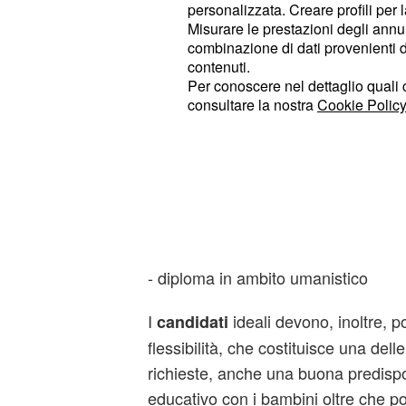
personalizzata. Creare profili per 
Requisiti richiesti e 
Misurare le prestazioni degli annun
combinazione di dati provenienti da 
all'offerta di lavoro
contenuti.
Per conoscere nel dettaglio quali c
Possono candidarsi all
'offerta di la
consultare la nostra
Cookie Policy
giunti al conseguimento di uno dei seg
- diploma di laurea in
scienze dell
equipollenti
- qualifica di
educatore profession
- diploma in ambito umanistico
I
ideali devono, inoltre, p
candidati
flessibilità, che costituisce una dell
richieste, anche una buona predispo
educativo con i bambini oltre che p