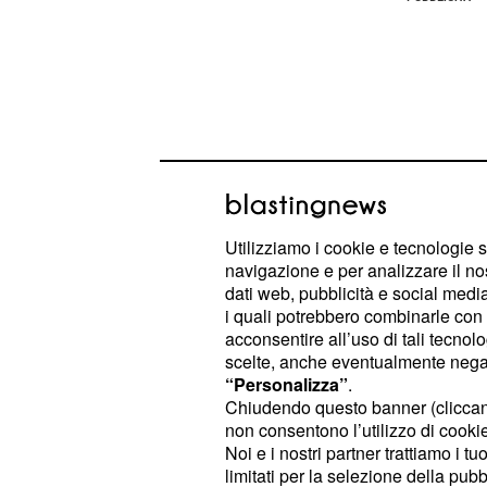
Utilizziamo i cookie e tecnologie s
navigazione e per analizzare il no
dati web, pubblicità e social media,
i quali potrebbero combinarle con a
acconsentire all’uso di tali tecnol
scelte, anche eventualmente negand
Le ore di
indicate nell'offert
lavoro
“Personalizza”
.
settimanali e sono articolate nell'ar
Chiudendo questo banner (clicca
lunedì al venerdì. Il lavoro che vien
non consentono l’utilizzo di cookie 
Noi e i nostri partner trattiamo i t
durante l'orario diurno.
limitati per la selezione della pubb