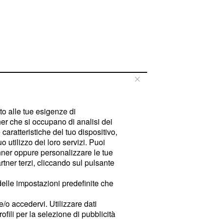
tto alle tue esigenze di
er che si occupano di analisi dei
caratteristiche del tuo dispositivo,
 utilizzo dei loro servizi. Puoi
ner oppure personalizzare le tue
tner terzi, cliccando sul pulsante
delle impostazioni predefinite che
e/o accedervi. Utilizzare dati
rofili per la selezione di pubblicità