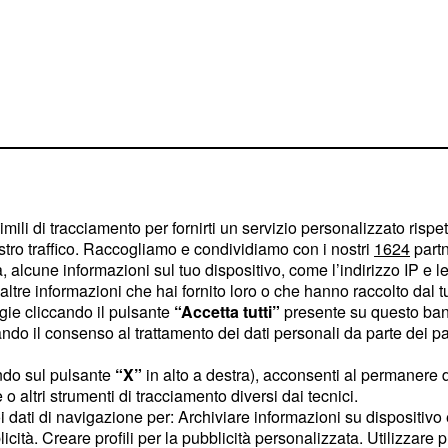
imili di tracciamento per fornirti un servizio personalizzato rispe
stro traffico. Raccogliamo e condividiamo con i nostri
1624
partn
 alcune informazioni sul tuo dispositivo, come l’indirizzo IP e le 
ltre informazioni che hai fornito loro o che hanno raccolto dal tuo
ogie cliccando il pulsante
“Accetta tutti”
presente su questo ban
o il consenso al trattamento dei dati personali da parte dei par
a risultano essere 15
co della settimana dal
ndo sul pulsante
“X”
in alto a destra), acconsenti al permanere 
e proposto verrà svolto
o altri strumenti di tracciamento diversi dai tecnici.
uoi dati di navigazione per: Archiviare informazioni su dispositivo 
licità. Creare profili per la pubblicità personalizzata. Utilizzare p