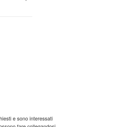
hiesti e sono interessati
 possono fare collegandosi