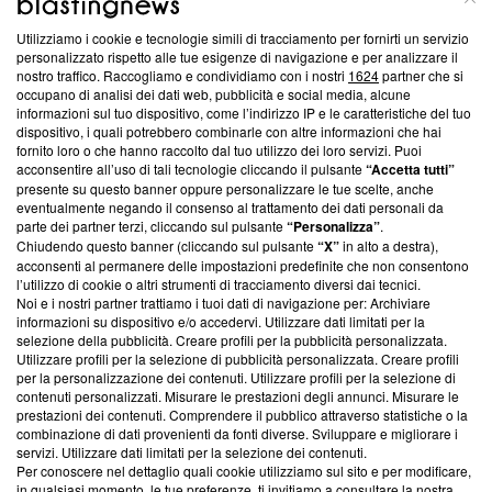
Utilizziamo i cookie e tecnologie simili di tracciamento per fornirti un servizio
Questa sezione offre informazioni trasparenti su Blasting
personalizzato rispetto alle tue esigenze di navigazione e per analizzare il
nostro traffico. Raccogliamo e condividiamo con i nostri
1624
partner che si
News, sui nostri processi editoriali e su come ci impegniamo a
occupano di analisi dei dati web, pubblicità e social media, alcune
creare news di qualità. Inoltre, afferma la nostra aderenza a
informazioni sul tuo dispositivo, come l’indirizzo IP e le caratteristiche del tuo
‘Trust Project - News with Integrity’
Blasting News non è
dispositivo, i quali potrebbero combinarle con altre informazioni che hai
ancora membro del programma, ma ha richiesto di farne
fornito loro o che hanno raccolto dal tuo utilizzo dei loro servizi. Puoi
parte; Trust Project non ha ancora effettuato una verifica di
acconsentire all’uso di tali tecnologie cliccando il pulsante
“Accetta tutti”
conformità agli standard.
presente su questo banner oppure personalizzare le tue scelte, anche
eventualmente negando il consenso al trattamento dei dati personali da
parte dei partner terzi, cliccando sul pulsante
“Personalizza”
.
Su di noi
Chiudendo questo banner (cliccando sul pulsante
“X”
in alto a destra),
acconsenti al permanere delle impostazioni predefinite che non consentono
Team editoriale
l’utilizzo di cookie o altri strumenti di tracciamento diversi dai tecnici.
Noi e i nostri partner trattiamo i tuoi dati di navigazione per: Archiviare
Corporate
informazioni su dispositivo e/o accedervi. Utilizzare dati limitati per la
selezione della pubblicità. Creare profili per la pubblicità personalizzata.
Redazione
Utilizzare profili per la selezione di pubblicità personalizzata. Creare profili
per la personalizzazione dei contenuti. Utilizzare profili per la selezione di
Informativa Privacy
contenuti personalizzati. Misurare le prestazioni degli annunci. Misurare le
prestazioni dei contenuti. Comprendere il pubblico attraverso statistiche o la
Cookie Policy
combinazione di dati provenienti da fonti diverse. Sviluppare e migliorare i
servizi. Utilizzare dati limitati per la selezione dei contenuti.
Blasting SA, IDI CHE-247.845.224, Via Carlo Frasca, 3 - 6900
Per conoscere nel dettaglio quali cookie utilizziamo sul sito e per modificare,
Lugano (Svizzera) Tel:
+39 0690258937
in qualsiasi momento, le tue preferenze, ti invitiamo a consultare la nostra