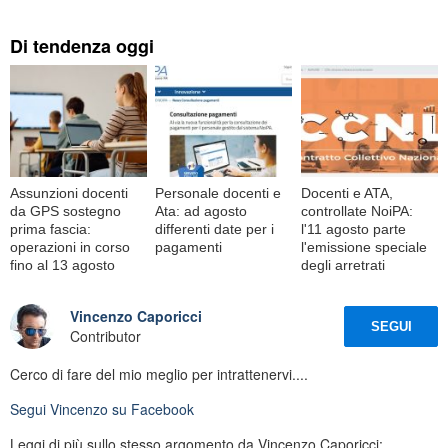
Di tendenza oggi
Assunzioni docenti
Personale docenti e
Docenti e ATA,
da GPS sostegno
Ata: ad agosto
controllate NoiPA:
prima fascia:
differenti date per i
l'11 agosto parte
operazioni in corso
pagamenti
l'emissione speciale
fino al 13 agosto
degli arretrati
Vincenzo Caporicci
SEGUI
Contributor
Cerco di fare del mio meglio per intrattenervi....
Segui
Vincenzo
su Facebook
Leggi di più sullo stesso argomento da Vincenzo Caporicci: