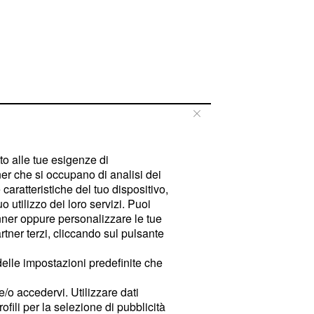
tto alle tue esigenze di
er che si occupano di analisi dei
caratteristiche del tuo dispositivo,
 utilizzo dei loro servizi. Puoi
ner oppure personalizzare le tue
tner terzi, cliccando sul pulsante
delle impostazioni predefinite che
e/o accedervi. Utilizzare dati
rofili per la selezione di pubblicità