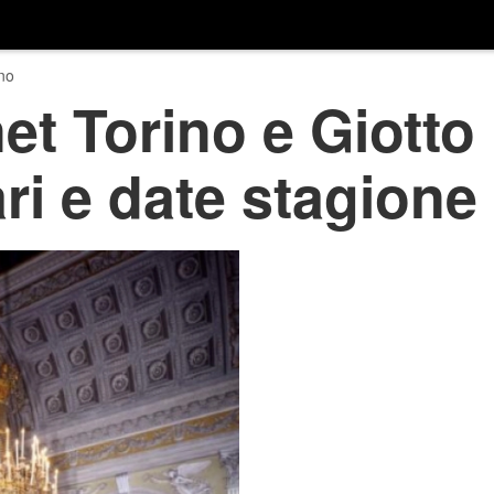
no
t Torino e Giotto
rari e date stagione