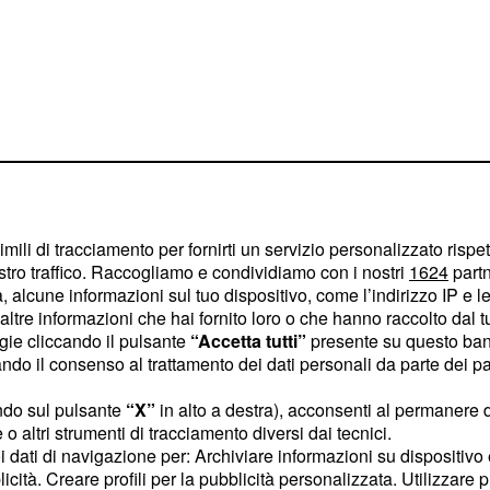
imili di tracciamento per fornirti un servizio personalizzato rispe
stro traffico. Raccogliamo e condividiamo con i nostri
1624
partn
i capolavori
 alcune informazioni sul tuo dispositivo, come l’indirizzo IP e le 
 possibile apprezzare la
ltre informazioni che hai fornito loro o che hanno raccolto dal tuo
ogie cliccando il pulsante
“Accetta tutti”
presente su questo ban
 e delle tecniche tipiche
o il consenso al trattamento dei dati personali da parte dei par
ostra potrà essere
ra le ore 10.00 e le ore
ndo sul pulsante
“X”
in alto a destra), acconsenti al permanere 
o altri strumenti di tracciamento diversi dai tecnici.
acquistabili
glietti
uoi dati di navigazione per: Archiviare informazioni su dispositivo 
ria Civica (chiusura
licità. Creare profili per la pubblicità personalizzata. Utilizzare p