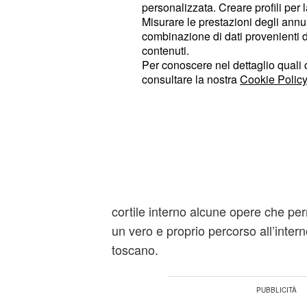
biglietteria alle ore 18.30) ad un pr
personalizzata. Creare profili per 
Misurare le prestazioni degli annun
euro il ridotto).
combinazione di dati provenienti da 
contenuti.
Mostra Giotto 2015 Palazzo Reale 
Per conoscere nel dettaglio quali c
consultare la nostra
Cookie Policy
prezzo biglietti
Aperta fino al 2/01/2016 la
mostra p
, padre delle tecniche moder
Giotto
della tridimensionalità. In concomi
turisti avranno così modo di recarsi
Palazzo reale di piazza Duomo dov
cortile interno alcune opere che per
un vero e proprio percorso all’interno
toscano.