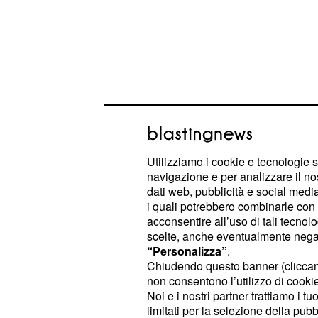
Utilizziamo i cookie e tecnologie s
navigazione e per analizzare il no
Il percorso espositivo presenta molt
dati web, pubblicità e social media,
paesaggistici attraverso i quali sarà
i quali potrebbero combinarle con a
acconsentire all’uso di tali tecnol
maestria di Monet nell’uso dei colori
scelte, anche eventualmente negand
dell’Impressionismo Francese. La m
“Personalizza”
.
visitata
dal martedì alla domenica t
Chiudendo questo banner (clicca
non consentono l’utilizzo di cookie 
(lunedì giorno di chiusura).
19.30
Bi
Noi e i nostri partner trattiamo i t
direttamente all’ingresso della Galle
limitati per la selezione della pubb