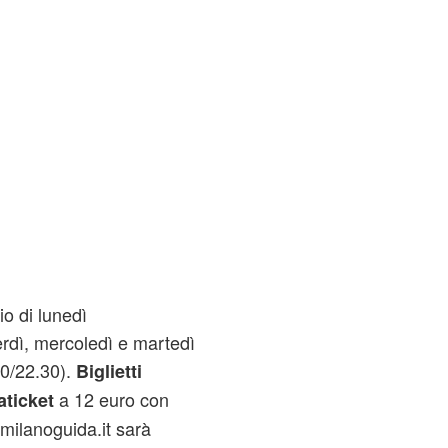
o di lunedì
erdì, mercoledì e martedì
30/22.30).
Biglietti
a 12 euro con
aticket
o milanoguida.it sarà