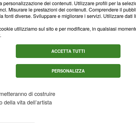
ezzo intero di 12 euro (9
la personalizzazione dei contenuti. Utilizzare profili per la selez
ci. Misurare le prestazioni dei contenuti. Comprendere il pubblic
fonti diverse. Sviluppare e migliorare i servizi. Utilizzare dati l
Milano: orari, date e
ookie utilizziamo sul sito e per modificare, in qualsiasi momento,
.
ittorica dedicata a
ACCETTA TUTTI
ne e primo vero padre
tanza con
tutti i
EXPO
PERSONALIZZA
 presso l’affascinante
e saranno esposte nel
metteranno di costruire
 della vita dell’artista