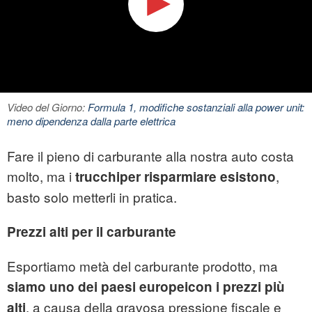
Video del Giorno:
Formula 1, modifiche sostanziali alla power unit:
meno dipendenza dalla parte elettrica
Fare il pieno di carburante alla nostra auto costa
molto, ma i
,
trucchiper risparmiare esistono
basto solo metterli in pratica.
Prezzi alti per il carburante
Esportiamo metà del carburante prodotto, ma
siamo uno dei paesi europeicon i prezzi più
, a causa della gravosa pressione fiscale e
alti