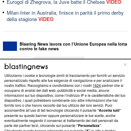
Eurogol di Zhegrova, la Juve batte il Chelsea
VIDEO
Milan-Inter in Australia, finisce in parità il primo derby
della stagione
VIDEO
Blasting News lavora con l’Unione Europea nella lotta
contro le fake news
ABOUT
LINEA EDITORIALE
Utilizziamo i cookie e tecnologie simili di tracciamento per fornirti un servizio
Questa sezione offre informazioni trasparenti su Blasting
personalizzato rispetto alle tue esigenze di navigazione e per analizzare il
nostro traffico. Raccogliamo e condividiamo con i nostri
1624
partner che si
News, sui nostri processi editoriali e su come ci impegniamo a
occupano di analisi dei dati web, pubblicità e social media, alcune
creare news di qualità. Inoltre, afferma la nostra aderenza a
informazioni sul tuo dispositivo, come l’indirizzo IP e le caratteristiche del tuo
‘Trust Project - News with Integrity’
Blasting News non è
dispositivo, i quali potrebbero combinarle con altre informazioni che hai
ancora membro del programma, ma ha richiesto di farne
fornito loro o che hanno raccolto dal tuo utilizzo dei loro servizi. Puoi
parte; Trust Project non ha ancora effettuato una verifica di
acconsentire all’uso di tali tecnologie cliccando il pulsante
“Accetta tutti”
conformità agli standard.
presente su questo banner oppure personalizzare le tue scelte, anche
eventualmente negando il consenso al trattamento dei dati personali da
parte dei partner terzi, cliccando sul pulsante
“Personalizza”
.
Su di noi
Chiudendo questo banner (cliccando sul pulsante
“X”
in alto a destra),