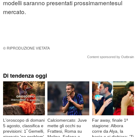
modelli saranno presentati prossimamentesul
mercato.
© RIPRODUZIONE VIETATA
Content sponsored by Outbrain
Di tendenza oggi
L'oroscopo di domani
Calciomercato: Juve
Far away, finale 1ª
5 agosto, classifica e
mette gli occhi su
stagione: Albora
previsioni: 1ﾟGemelli,
Frattesi, Roma su
corre da Alya, la
giornata 'no problem'
Molina, Fofana e
bacia e si dichiara: 'Ti