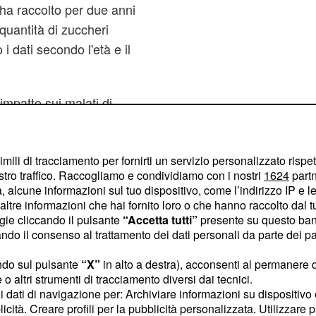
ha raccolto per due anni
quantità di zuccheri
i dati secondo l'età e il
'impatto sui malati di
li attacchi cardiaci,
ssunzione di zuccheri e i
imili di tracciamento per fornirti un servizio personalizzato rispe
stro traffico. Raccogliamo e condividiamo con i nostri
1624
partn
 alcune informazioni sul tuo dispositivo, come l’indirizzo IP e le 
: nel 2010, negli Stati
nti
ltre informazioni che hai fornito loro o che hanno raccolto dal tuo
tati collegati all'abuso
ogie cliccando il pulsante
“Accetta tutti”
presente su questo ban
n America Latina,
o il consenso al trattamento dei dati personali da parte dei par
ndo sul pulsante
“X”
in alto a destra), acconsenti al permanere 
o altri strumenti di tracciamento diversi dai tecnici.
uoi dati di navigazione per: Archiviare informazioni su dispositivo 
licità. Creare profili per la pubblicità personalizzata. Utilizzare p