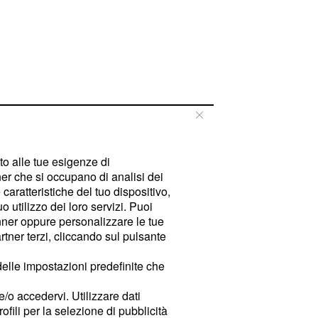
tto alle tue esigenze di
er che si occupano di analisi dei
caratteristiche del tuo dispositivo,
 utilizzo dei loro servizi. Puoi
ner oppure personalizzare le tue
tner terzi, cliccando sul pulsante
delle impostazioni predefinite che
e/o accedervi. Utilizzare dati
rofili per la selezione di pubblicità