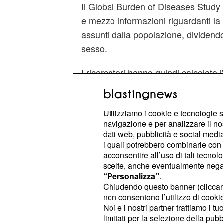
Il Global Burden of Diseases Study 
e mezzo informazioni riguardanti la 
assunti dalla popolazione, dividendo 
sesso.
I ricercatori hanno quindi calcolato l
diabete, sugli obesi e sul numero deg
collegando queste patologie con l'a
tassi di mortalità.
Utilizziamo i cookie e tecnologie s
navigazione e per analizzare il no
dati web, pubblicità e social media,
I numeri sono davvero
impressiona
i quali potrebbero combinarle con a
Uniti, venticinquemila decessi sono s
acconsentire all’uso di tali tecnol
di bibite zuccherate, trentottomila i
scelte, anche eventualmente negand
“Personalizza”
.
undicimila in Eurasia.
Chiudendo questo banner (clicca
non consentono l’utilizzo di cookie 
Noi e i nostri partner trattiamo i t
limitati per la selezione della pubb