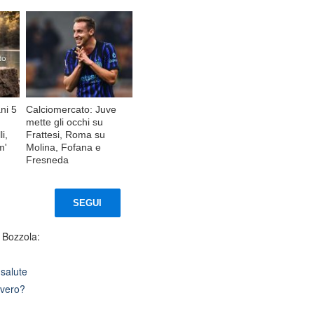
ni 5
Calciomercato: Juve
mette gli occhi su
i,
Frattesi, Roma su
m'
Molina, Fofana e
Fresneda
SEGUI
 Bozzola:
 salute
vvero?