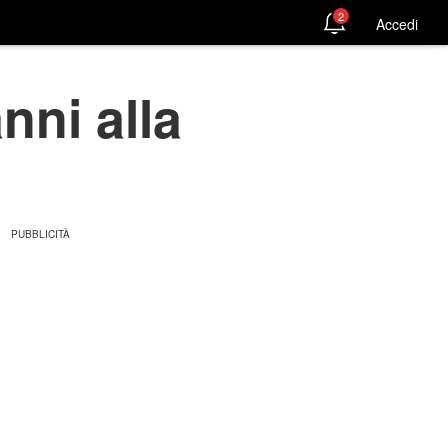
2
Accedi
nni alla