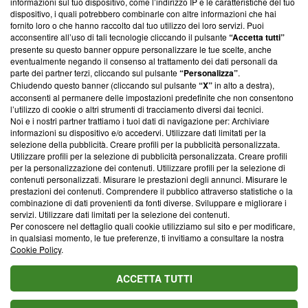
informazioni sul tuo dispositivo, come l’indirizzo IP e le caratteristiche del tuo
‘Trust Project - News with Integrity’
Blasting News non è
dispositivo, i quali potrebbero combinarle con altre informazioni che hai
ancora membro del programma, ma ha richiesto di farne
fornito loro o che hanno raccolto dal tuo utilizzo dei loro servizi. Puoi
parte; Trust Project non ha ancora effettuato una verifica di
acconsentire all’uso di tali tecnologie cliccando il pulsante
“Accetta tutti”
conformità agli standard.
presente su questo banner oppure personalizzare le tue scelte, anche
eventualmente negando il consenso al trattamento dei dati personali da
parte dei partner terzi, cliccando sul pulsante
“Personalizza”
.
Su di noi
Chiudendo questo banner (cliccando sul pulsante
“X”
in alto a destra),
acconsenti al permanere delle impostazioni predefinite che non consentono
Team editoriale
l’utilizzo di cookie o altri strumenti di tracciamento diversi dai tecnici.
Noi e i nostri partner trattiamo i tuoi dati di navigazione per: Archiviare
Corporate
informazioni su dispositivo e/o accedervi. Utilizzare dati limitati per la
selezione della pubblicità. Creare profili per la pubblicità personalizzata.
Redazione
Utilizzare profili per la selezione di pubblicità personalizzata. Creare profili
per la personalizzazione dei contenuti. Utilizzare profili per la selezione di
Informativa Privacy
contenuti personalizzati. Misurare le prestazioni degli annunci. Misurare le
prestazioni dei contenuti. Comprendere il pubblico attraverso statistiche o la
Cookie Policy
combinazione di dati provenienti da fonti diverse. Sviluppare e migliorare i
servizi. Utilizzare dati limitati per la selezione dei contenuti.
Blasting SA, IDI CHE-247.845.224, Via Carlo Frasca, 3 - 6900
Per conoscere nel dettaglio quali cookie utilizziamo sul sito e per modificare,
Lugano (Svizzera) Tel:
+39 0690258937
in qualsiasi momento, le tue preferenze, ti invitiamo a consultare la nostra
Cookie Policy
.
© 2026 Blasting News
ACCETTA TUTTI