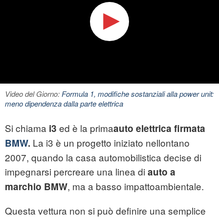
Video del Giorno:
Formula 1, modifiche sostanziali alla power unit:
meno dipendenza dalla parte elettrica
Si chiama
ed è la prima
i3
auto elettrica firmata
La i3 è un progetto iniziato nellontano
BMW
.
2007, quando la casa automobilistica decise di
impegnarsi percreare una linea di
auto a
, ma a basso impattoambientale.
marchio BMW
Questa vettura non si può definire una semplice