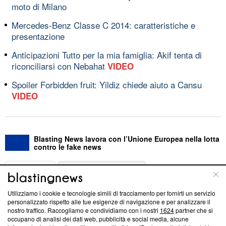
moto di Milano
Mercedes-Benz Classe C 2014: caratteristiche e
presentazione
Anticipazioni Tutto per la mia famiglia: Akif tenta di
riconciliarsi con Nebahat
VIDEO
Spoiler Forbidden fruit: Yildiz chiede aiuto a Cansu
VIDEO
Blasting News lavora con l’Unione Europea nella lotta
contro le fake news
ABOUT
LINEA EDITORIALE
Utilizziamo i cookie e tecnologie simili di tracciamento per fornirti un servizio
Questa sezione offre informazioni trasparenti su Blasting
personalizzato rispetto alle tue esigenze di navigazione e per analizzare il
nostro traffico. Raccogliamo e condividiamo con i nostri
1624
partner che si
News, sui nostri processi editoriali e su come ci impegniamo a
occupano di analisi dei dati web, pubblicità e social media, alcune
creare news di qualità. Inoltre, afferma la nostra aderenza a