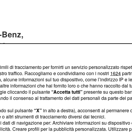
-Benz,
he
 breve sul mercato, è
. Esteriormente
estetico
imili di tracciamento per fornirti un servizio personalizzato rispe
i ora di prese d'aria
stro traffico. Raccogliamo e condividiamo con i nostri
1624
partn
 alcune informazioni sul tuo dispositivo, come l’indirizzo IP e le 
un aspetto decisamente
ltre informazioni che hai fornito loro o che hanno raccolto dal tuo
 parte frontale è dotata
ogie cliccando il pulsante
“Accetta tutti”
presente su questo ban
steriore abbiamo i
o il consenso al trattamento dei dati personali da parte dei par
aurti. Riguardo alla
ndo sul pulsante
“X”
in alto a destra), acconsenti al permanere 
nuove a disposizione
o altri strumenti di tracciamento diversi dai tecnici.
nterno dell'abitacolo, si
uoi dati di navigazione per: Archiviare informazioni su dispositivo 
licità. Creare profili per la pubblicità personalizzata. Utilizzare p
e apportate alla