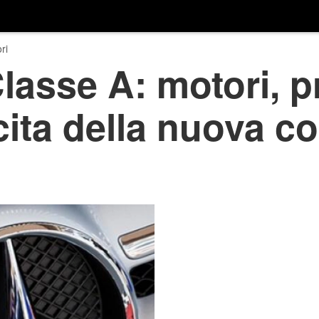
ri
asse A: motori, pr
scita della nuova c