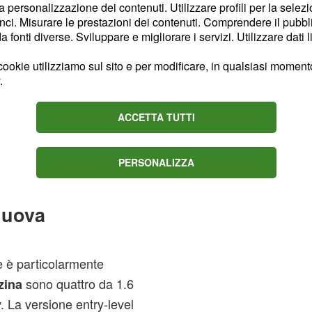
la personalizzazione dei contenuti. Utilizzare profili per la selez
sua grafica, con nuovi
ci. Misurare le prestazioni dei contenuti. Comprendere il pubblic
isitati pure i sedili.
fonti diverse. Sviluppare e migliorare i servizi. Utilizzare dati l
sulla nuova
nologiche
ookie utilizziamo sul sito e per modificare, in qualsiasi momento,
Online', un sistema di
.
 nuovo 'Dynamic Select' a
mma con cambio
ACCETTA TUTTI
 selezionare le modalità
PERSONALIZZA
nuova
 è particolarmente
sono quattro da 1.6
zina
. La versione entry-level