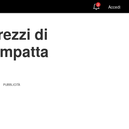
2
Accedi
ezzi di
ompatta