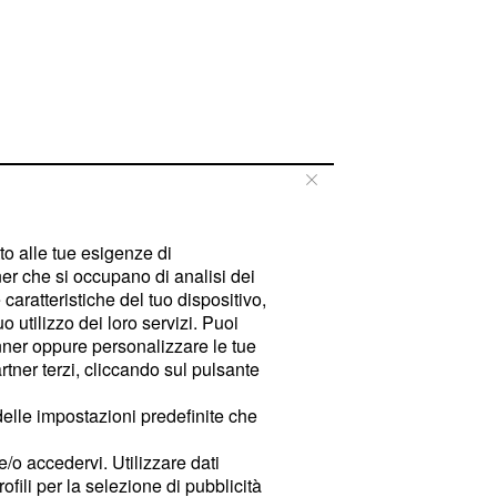
tto alle tue esigenze di
er che si occupano di analisi dei
caratteristiche del tuo dispositivo,
 utilizzo dei loro servizi. Puoi
ner oppure personalizzare le tue
tner terzi, cliccando sul pulsante
delle impostazioni predefinite che
e/o accedervi. Utilizzare dati
rofili per la selezione di pubblicità