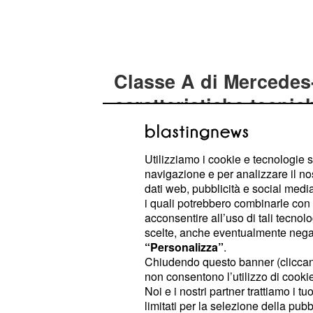
Classe A di Mercedes
caratteristiche tecnic
La
, che arriverà a
nuova Classe A
stata oggetto di un
leggero lifting 
Utilizziamo i cookie e tecnologie s
si notano i ritocchi ai paraurti, dotat
navigazione e per analizzare il no
dati web, pubblicità e social media,
maggiormente ampie, che donano
i quali potrebbero combinarle con a
più dinamico
rispetto al passato. La
acconsentire all’uso di tali tecnol
di fari a LED, mentre sulla parte po
scelte, anche eventualmente negand
“Personalizza”
.
terminali di scarico integrati nel par
Chiudendo questo banner (clicca
carrozzeria, invece, troviamo tinte 
non consentono l’utilizzo di cookie 
degli automobilisti. Spostandoci all'i
Noi e i nostri partner trattiamo i t
limitati per la selezione della pubb
notano subito all'occhio le
modifich