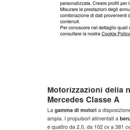
personalizzata. Creare profili per 
, aggiornata nella 
strumentazione
Misurare le prestazioni degli annun
comandi sulla plancia di comando. Riv
combinazione di dati provenienti da 
contenuti.
Inoltre, ci sono rilevanti
novità tec
Per conoscere nel dettaglio quali c
Classe A, come il sistema 'Comand 
consultare la nostra
Cookie Policy
infotainment. C'è poi l'adozione del
bordo di tutte le versioni della ga
automatico, grazie a cui si possono
'Comfort', 'Sport', 'Eco' e 'Individual'.
Motorizzazioni della 
Mercedes Classe A
La
a disposizione
gamma di motori
ampia. I propulsori alimentati a
ben
e quattro da 2.0, da 102 cv a 381 cv