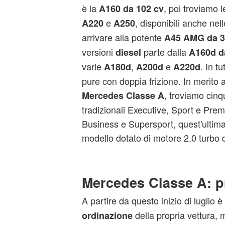
è la
, poi troviamo l
A160 da 102 cv
e
, disponibili anche nel
A220
A250
arrivare alla potente
A45 AMG da 3
versioni
parte dalla
diesel
A160d d
varie
,
e
. In tu
A180d
A200d
A220d
pure con doppia frizione. In merito ag
, troviamo cinq
Mercedes Classe A
tradizionali Executive, Sport e Prem
Business e Supersport, quest'ultima
modello dotato di motore 2.0 turbo 
Mercedes Classe A: pr
A partire da questo inizio di luglio è
della propria vettura,
ordinazione