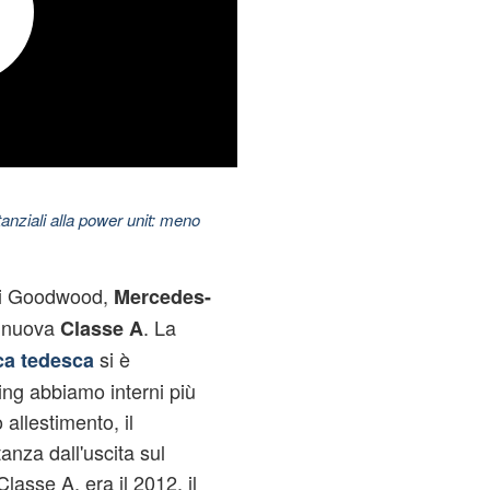
nziali alla power unit: meno
 di Goodwood,
Mercedes-
a nuova
. La
Classe A
si è
ca tedesca
ling abbiamo interni più
allestimento, il
tanza dall'uscita sul
lasse A, era il 2012, il