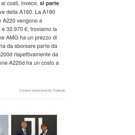
 ai costi, invece,
si parte
ive della A160. La A180
 e A220 vengono a
 e 32.970 €; troviamo la
one AMG ha un prezzo di
ifra da sborsare parte da
A200d rispettivamente da
sione A220d ha un costo a
Content sponsored by Outbrain