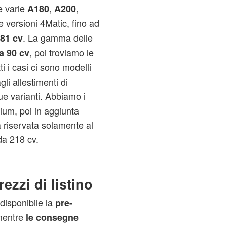
e varie
,
,
A180
A200
le versioni 4Matic, fino ad
. La gamma delle
81 cv
, poi troviamo le
a 90 cv
tti i casi ci sono modelli
li allestimenti di
ue varianti. Abbiamo i
ium, poi in aggiunta
 riservata solamente al
da 218 cv.
ezzi di listino
 disponibile la
pre-
 mentre
le consegne