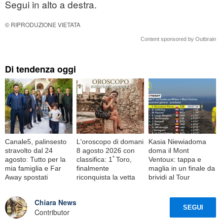
Segui in alto a destra.
© RIPRODUZIONE VIETATA
Content sponsored by Outbrain
Di tendenza oggi
Canale5, palinsesto
L'oroscopo di domani
Kasia Niewiadoma
stravolto dal 24
8 agosto 2026 con
doma il Mont
agosto: Tutto per la
classifica: 1ﾟToro,
Ventoux: tappa e
mia famiglia e Far
finalmente
maglia in un finale da
Away spostati
riconquista la vetta
brividi al Tour
Chiara News
SEGUI
Contributor