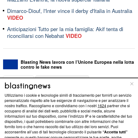
Dimarco-Diouf, l'Inter vince il derby d'Italia in Australia
VIDEO
Anticipazioni Tutto per la mia famiglia: Akif tenta di
riconciliarsi con Nebahat
VIDEO
Blasting News lavora con l’Unione Europea nella lotta
contro le fake news
ABOUT
LINEA EDITORIALE
Utilizziamo i cookie e tecnologie simili di tracciamento per fornirti un servizio
Questa sezione offre informazioni trasparenti su Blasting
personalizzato rispetto alle tue esigenze di navigazione e per analizzare il
nostro traffico. Raccogliamo e condividiamo con i nostri
1624
partner che si
News, sui nostri processi editoriali e su come ci impegniamo a
occupano di analisi dei dati web, pubblicità e social media, alcune
creare news di qualità. Inoltre, afferma la nostra aderenza a
informazioni sul tuo dispositivo, come l’indirizzo IP e le caratteristiche del tuo
‘Trust Project - News with Integrity’
Blasting News non è
dispositivo, i quali potrebbero combinarle con altre informazioni che hai
ancora membro del programma, ma ha richiesto di farne
fornito loro o che hanno raccolto dal tuo utilizzo dei loro servizi. Puoi
parte; Trust Project non ha ancora effettuato una verifica di
acconsentire all’uso di tali tecnologie cliccando il pulsante
“Accetta tutti”
conformità agli standard.
presente su questo banner oppure personalizzare le tue scelte, anche