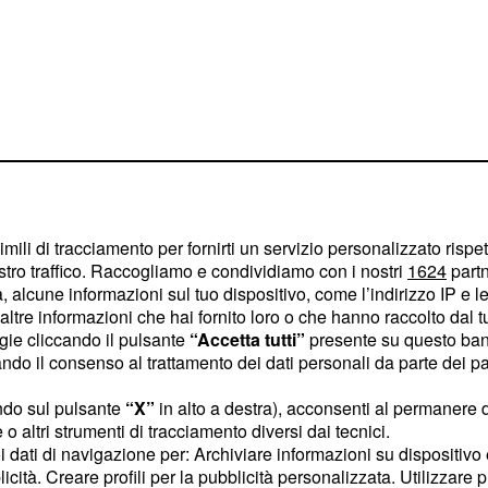
imili di tracciamento per fornirti un servizio personalizzato rispe
euro
stro traffico. Raccogliamo e condividiamo con i nostri
1624
partn
 alcune informazioni sul tuo dispositivo, come l’indirizzo IP e le 
orti sconti in particolare
ltre informazioni che hai fornito loro o che hanno raccolto dal tuo
 esempio, su tutti, la
ogie cliccando il pulsante
“Accetta tutti”
presente su questo ban
a 17.900 euro. Lo sconto
o il consenso al trattamento dei dati personali da parte dei par
20 cavalli, Gpl,
ndo sul pulsante
“X”
in alto a destra), acconsenti al permanere 
 che si rottama deve
o altri strumenti di tracciamento diversi dai tecnici.
uoi dati di navigazione per: Archiviare informazioni su dispositivo 
o 3 mesi. Tale requisito è
licità. Creare profili per la pubblicità personalizzata. Utilizzare p
e proposte di incentivi