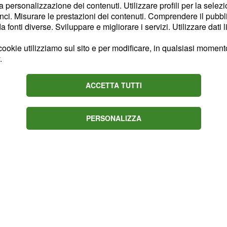
la personalizzazione dei contenuti. Utilizzare profili per la selez
i Fca (Fiat Chrysler
ci. Misurare le prestazioni dei contenuti. Comprendere il pubblic
fonti diverse. Sviluppare e migliorare i servizi. Utilizzare dati l
 promo riguarda la
50 euro. In questo caso, è
ookie utilizziamo sul sito e per modificare, in qualsiasi momento,
enoMille, già attivabile
.
nga concesso il
llo in questione, la
ACCETTA TUTTI
a, con ulteriori 1.000
 di 7.950 euro.
PERSONALIZZA