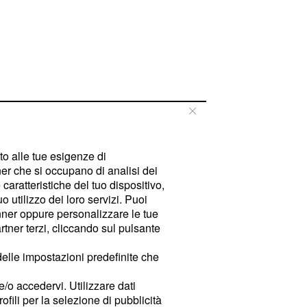
tto alle tue esigenze di
er che si occupano di analisi dei
caratteristiche del tuo dispositivo,
 utilizzo dei loro servizi. Puoi
ner oppure personalizzare le tue
tner terzi, cliccando sul pulsante
delle impostazioni predefinite che
e/o accedervi. Utilizzare dati
rofili per la selezione di pubblicità