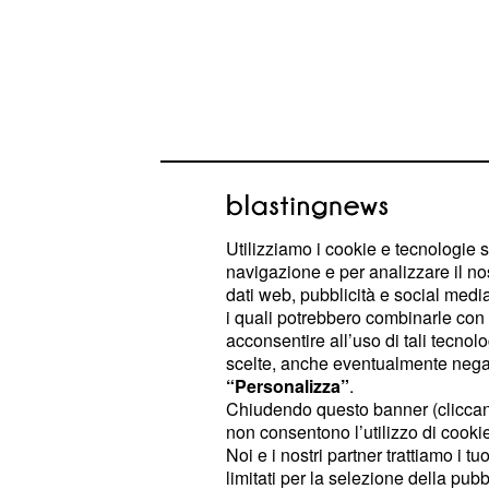
Utilizziamo i cookie e tecnologie s
La 500x Gpl a 17.900 
navigazione e per analizzare il no
dati web, pubblicità e social media,
Le offerte Fiat di maggio prevedono f
i quali potrebbero combinarle con a
sulla gamma Gpl e a metano. Ne è un
acconsentire all’uso di tali tecnol
, che viene venduta 
scelte, anche eventualmente negand
Fiat 500X Gpl
“Personalizza”
.
è applicato al modello 1.4 T-Jet da 1
Chiudendo questo banner (clicca
allestimento EasyPower. La vettura
non consentono l’utilizzo di cookie 
Noi e i nostri partner trattiamo i t
essere intestata al cliente da almen
limitati per la selezione della pubb
indispensabile per accedere a tutte l