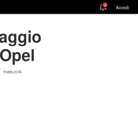
2
Accedi
maggio
 Opel