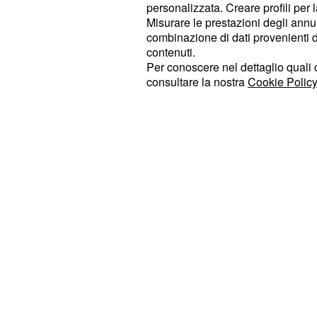
personalizzata. Creare profili per 
rottamazione della principale casa d
Misurare le prestazioni degli annun
combinazione di dati provenienti da 
Automobiles). Un'altra interessante
contenuti.
, in vendita a 8.9
Panda a benzina
Per conoscere nel dettaglio quali c
possibile aderire al finanziamento M
consultare la nostra
Cookie Policy
da diverso tempo ormai. Qualora ve
finanziamento, si potrà avere il mode
Panda allestimento Pop 1.2 a benzin
euro di sconto, per un prezzo finale