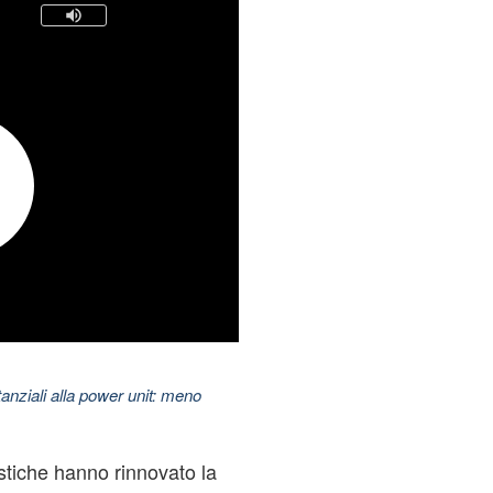
nziali alla power unit: meno
stiche hanno rinnovato la