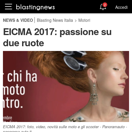
2
Accedi
NEWS & VIDEO
Blasting News Italia
>
Motori
EICMA 2017: passione su
due ruote
EICMA 2017: foto, video, novità sulle moto e gli scooter - Panoramauto -
panorama-auto.it