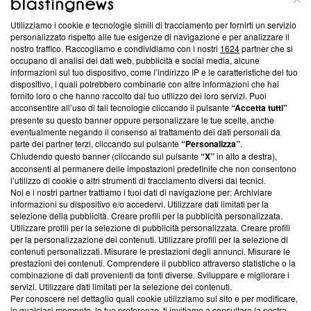
Utilizziamo i cookie e tecnologie simili di tracciamento per fornirti un servizio
Questa sezione offre informazioni trasparenti su Blasting
personalizzato rispetto alle tue esigenze di navigazione e per analizzare il
nostro traffico. Raccogliamo e condividiamo con i nostri
1624
partner che si
News, sui nostri processi editoriali e su come ci impegniamo a
occupano di analisi dei dati web, pubblicità e social media, alcune
creare news di qualità. Inoltre, afferma la nostra aderenza a
informazioni sul tuo dispositivo, come l’indirizzo IP e le caratteristiche del tuo
‘Trust Project - News with Integrity’
Blasting News non è
dispositivo, i quali potrebbero combinarle con altre informazioni che hai
ancora membro del programma, ma ha richiesto di farne
fornito loro o che hanno raccolto dal tuo utilizzo dei loro servizi. Puoi
parte; Trust Project non ha ancora effettuato una verifica di
acconsentire all’uso di tali tecnologie cliccando il pulsante
“Accetta tutti”
conformità agli standard.
presente su questo banner oppure personalizzare le tue scelte, anche
eventualmente negando il consenso al trattamento dei dati personali da
parte dei partner terzi, cliccando sul pulsante
“Personalizza”
.
Su di noi
Chiudendo questo banner (cliccando sul pulsante
“X”
in alto a destra),
acconsenti al permanere delle impostazioni predefinite che non consentono
Team editoriale
l’utilizzo di cookie o altri strumenti di tracciamento diversi dai tecnici.
Noi e i nostri partner trattiamo i tuoi dati di navigazione per: Archiviare
Corporate
informazioni su dispositivo e/o accedervi. Utilizzare dati limitati per la
selezione della pubblicità. Creare profili per la pubblicità personalizzata.
Redazione
Utilizzare profili per la selezione di pubblicità personalizzata. Creare profili
per la personalizzazione dei contenuti. Utilizzare profili per la selezione di
Informativa Privacy
contenuti personalizzati. Misurare le prestazioni degli annunci. Misurare le
prestazioni dei contenuti. Comprendere il pubblico attraverso statistiche o la
Cookie Policy
combinazione di dati provenienti da fonti diverse. Sviluppare e migliorare i
servizi. Utilizzare dati limitati per la selezione dei contenuti.
Blasting SA, IDI CHE-247.845.224, Via Carlo Frasca, 3 - 6900
Per conoscere nel dettaglio quali cookie utilizziamo sul sito e per modificare,
Lugano (Svizzera) Tel:
+39 0690258937
in qualsiasi momento, le tue preferenze, ti invitiamo a consultare la nostra