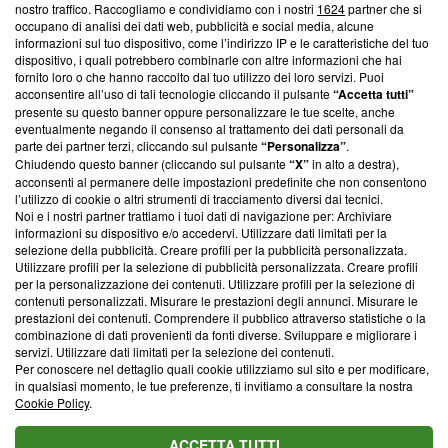
nostro traffico. Raccogliamo e condividiamo con i nostri
1624
partner che si
News, sui nostri processi editoriali e su come ci impegniamo a
occupano di analisi dei dati web, pubblicità e social media, alcune
creare news di qualità. Inoltre, afferma la nostra aderenza a
informazioni sul tuo dispositivo, come l’indirizzo IP e le caratteristiche del tuo
‘Trust Project - News with Integrity’
Blasting News non è
dispositivo, i quali potrebbero combinarle con altre informazioni che hai
ancora membro del programma, ma ha richiesto di farne
fornito loro o che hanno raccolto dal tuo utilizzo dei loro servizi. Puoi
parte; Trust Project non ha ancora effettuato una verifica di
acconsentire all’uso di tali tecnologie cliccando il pulsante
“Accetta tutti”
conformità agli standard.
presente su questo banner oppure personalizzare le tue scelte, anche
eventualmente negando il consenso al trattamento dei dati personali da
parte dei partner terzi, cliccando sul pulsante
“Personalizza”
.
Su di noi
Chiudendo questo banner (cliccando sul pulsante
“X”
in alto a destra),
acconsenti al permanere delle impostazioni predefinite che non consentono
Team editoriale
l’utilizzo di cookie o altri strumenti di tracciamento diversi dai tecnici.
Noi e i nostri partner trattiamo i tuoi dati di navigazione per: Archiviare
Corporate
informazioni su dispositivo e/o accedervi. Utilizzare dati limitati per la
selezione della pubblicità. Creare profili per la pubblicità personalizzata.
Redazione
Utilizzare profili per la selezione di pubblicità personalizzata. Creare profili
per la personalizzazione dei contenuti. Utilizzare profili per la selezione di
Informativa Privacy
contenuti personalizzati. Misurare le prestazioni degli annunci. Misurare le
prestazioni dei contenuti. Comprendere il pubblico attraverso statistiche o la
Cookie Policy
combinazione di dati provenienti da fonti diverse. Sviluppare e migliorare i
servizi. Utilizzare dati limitati per la selezione dei contenuti.
Blasting SA, IDI CHE-247.845.224, Via Carlo Frasca, 3 - 6900
Per conoscere nel dettaglio quali cookie utilizziamo sul sito e per modificare,
Lugano (Svizzera) Tel:
+39 0690258937
in qualsiasi momento, le tue preferenze, ti invitiamo a consultare la nostra
Cookie Policy
.
© 2026 Blasting News
ACCETTA TUTTI