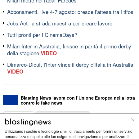
Milan mette nel radar Paredes
Abbonamenti, live 4-7 agosto: cresce l'attesa tra i tifosi
Jobs Act: la strada maestra per creare lavoro
Tutti pronti per i CinemaDays?
Milan-Inter in Australia, finisce in parità il primo derby
della stagione
VIDEO
Dimarco-Diouf, l'Inter vince il derby d'Italia in Australia
VIDEO
Blasting News lavora con l’Unione Europea nella lotta
contro le fake news
ABOUT
LINEA EDITORIALE
Utilizziamo i cookie e tecnologie simili di tracciamento per fornirti un servizio
Questa sezione offre informazioni trasparenti su Blasting
personalizzato rispetto alle tue esigenze di navigazione e per analizzare il