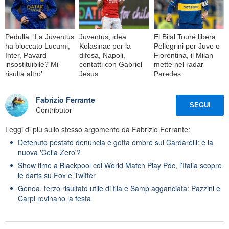
Pedullà: 'La Juventus
Juventus, idea
El Bilal Touré libera
ha bloccato Lucumi,
Kolasinac per la
Pellegrini per Juve o
Inter, Pavard
difesa, Napoli,
Fiorentina, il Milan
insostituibile? Mi
contatti con Gabriel
mette nel radar
risulta altro'
Jesus
Paredes
Fabrizio Ferrante
SEGUI
Contributor
Leggi di più sullo stesso argomento da Fabrizio Ferrante:
Detenuto pestato denuncia e getta ombre sul Cardarelli: è la
nuova 'Cella Zero'?
Show time a Blackpool col World Match Play Pdc, l’Italia scopre
le darts su Fox e Twitter
Genoa, terzo risultato utile di fila e Samp agganciata: Pazzini e
Carpi rovinano la festa