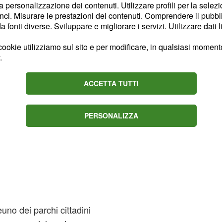
la personalizzazione dei contenuti. Utilizzare profili per la selez
te per la città.
ci. Misurare le prestazioni dei contenuti. Comprendere il pubblic
fonti diverse. Sviluppare e migliorare i servizi. Utilizzare dati l
ookie utilizziamo sul sito e per modificare, in qualsiasi momento,
.
ACCETTA TUTTI
PERSONALIZZA
uno dei parchi cittadini