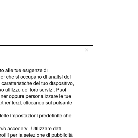
tto alle tue esigenze di
er che si occupano di analisi dei
caratteristiche del tuo dispositivo,
 utilizzo dei loro servizi. Puoi
ner oppure personalizzare le tue
tner terzi, cliccando sul pulsante
delle impostazioni predefinite che
e/o accedervi. Utilizzare dati
rofili per la selezione di pubblicità