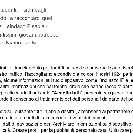
udenti, insiemeagli
doli a raccontarci quel
il sindaco Pisapia - il
ntissimi giovani,potrebbe
ntissimo per la
ro'.
continua
imili di tracciamento per fornirti un servizio personalizzato rispe
stro traffico. Raccogliamo e condividiamo con i nostri
1624
partn
 alcune informazioni sul tuo dispositivo, come l’indirizzo IP e le 
ltre informazioni che hai fornito loro o che hanno raccolto dal tuo
,
dunque. Alcuni luoghi
ogie cliccando il pulsante
“Accetta tutti”
presente su questo ban
e testimonianza di una
o il consenso al trattamento dei dati personali da parte dei par
, che si trova nella
stella'
ndo sul pulsante
“X”
in alto a destra), acconsenti al permanere 
i la chiamano anche la
o altri strumenti di tracciamento diversi dai tecnici.
tutto i più giovani,
uoi dati di navigazione per: Archiviare informazioni su dispositivo 
licità. Creare profili per la pubblicità personalizzata. Utilizzare p
amente, senza rendersi