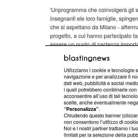
'Unprogramma che coinvolgerà gli st
insegnanti ele loro famiglie, spingen
che si aspettano da Milano - afferma 
progetto, a cui hanno partecipato ta
essere un punto di partenza importa
progettazione della
Milano del futu
Milano è una città in 
Utilizziamo i cookie e tecnologie s
navigazione e per analizzare il no
trasformazione
dati web, pubblicità e social media,
i quali potrebbero combinarle con a
Milano cambia, giorno dopo giorno
acconsentire all’uso di tali tecnol
però restano intatti nel tempo, com
scelte, anche eventualmente negand
“Personalizza”
.
città diversa: per esempio il
'Monte 
Chiudendo questo banner (clicca
zona nord-ovest di Milano.I milanes
non consentono l’utilizzo di cookie 
e, soprat
'montagnetta di San Siro'
Noi e i nostri partner trattiamo i t
limitati per la selezione della pubb
spesso ci passano accanto distratt