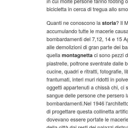
in cui molte persone fanno footing 
bicicletta in cerca di tregua allo sm
Quanti ne conoscono la
? Il 
storia
accumulando tutte le macerie causa
bombardamenti del 7,12, 14 e 15 Ag
alle demolizioni di gran parte dei ba
quella
ci sono pezzi di
montagnetta
piastrelle, poltrone sventrate dalle bo
cucine, quadri e ritratti, fotografie, lib
frantumati, interi muri ridotti in polv
oggetti appartenuti a chissà chi, ci
sangue delle persone che persero la
bombardamenti.Nel 1946 l'architetto
di progettare questa collinetta artific
dovevano essere portate le maceri
della città dai resti dei palazzi distru