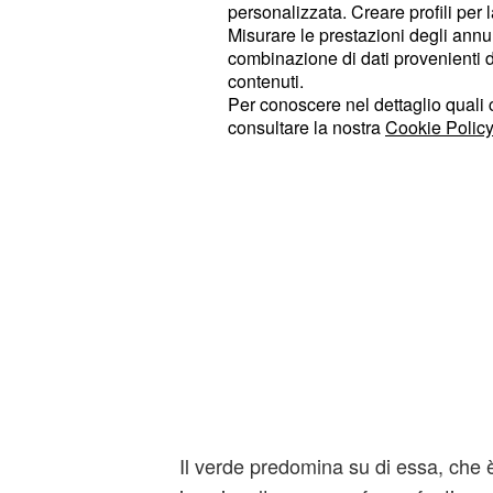
personalizzata. Creare profili per 
neanche conto di quanto sia importan
Misurare le prestazioni degli annun
combinazione di dati provenienti da 
contenuti.
Per conoscere nel dettaglio quali c
consultare la nostra
Cookie Policy
Il verde predomina su di essa, che è