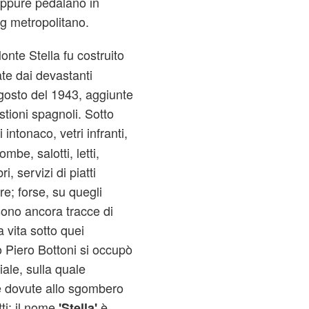
oppure pedalano in
og metropolitano.
Monte Stella fu costruito
te dai devastanti
osto del 1943, aggiunte
stioni spagnoli. Sotto
 intonaco, vetri infranti,
mbe, salotti, letti,
ri, servizi di piatti
ere; forse, su quegli
 sono ancora tracce di
 vita sotto quei
 Piero Bottoni si occupò
iale, sulla quale
e dovute allo sgombero
tti; il nome
è
'Stella'