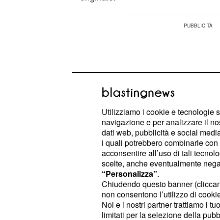
Utilizziamo i cookie e tecnologie s
navigazione e per analizzare il no
dati web, pubblicità e social media,
i quali potrebbero combinarle con a
acconsentire all’uso di tali tecnol
scelte, anche eventualmente negand
“Personalizza”
.
Chiudendo questo banner (clicca
In effetti,
è stata
Gotham
una delle
non consentono l’utilizzo di cookie 
Noi e i nostri partner trattiamo i t
degli ultimi anni. È st
controverse
limitati per la selezione della pubb