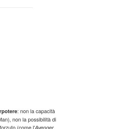
: non la capacità
rpotere
n), non la possibilità di
forzuto (come l'
Avenger