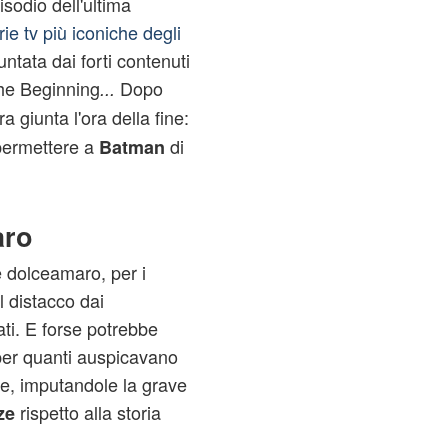
sodio dell'ultima
ie tv più iconiche degli
ntata dai forti contenuti
The Beginning
Dopo
...
ra giunta l'ora della fine:
permettere a
di
Batman
aro
 dolceamaro, per i
il distacco dai
ti. E forse potrebbe
per quanti auspicavano
ie, imputandole la grave
rispetto alla storia
ze