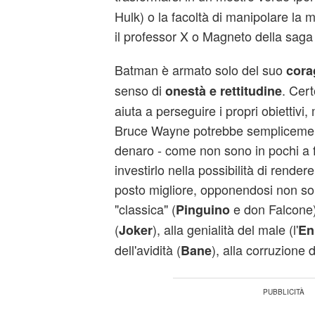
Hulk) o la facoltà di manipolare la 
il professor X o Magneto della saga
Batman è armato solo del suo
cora
senso di
. Cert
onestà e rettitudine
aiuta a perseguire i propri obiettiv
Bruce Wayne potrebbe semplicemente
denaro - come non sono in pochi a f
investirlo nella possibilità di rende
posto migliore, opponendosi non solo
"classica" (
e don Falcone),
Pinguino
(
), alla genialità del male (l'
Joker
En
dell'avidità (
), alla corruzione 
Bane