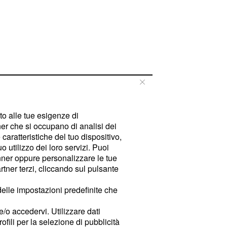
tto alle tue esigenze di
er che si occupano di analisi dei
caratteristiche del tuo dispositivo,
 utilizzo dei loro servizi. Puoi
ner oppure personalizzare le tue
tner terzi, cliccando sul pulsante
delle impostazioni predefinite che
e/o accedervi. Utilizzare dati
rofili per la selezione di pubblicità