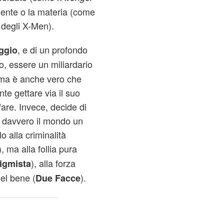
mente o la materia (come
 degli X-Men).
, e di un profondo
ggio
o, essere un miliardario
i, ma è anche vero che
 gettare via il suo
are. Invece, decide di
re davvero il mondo un
 alla criminalità
 ma alla follia pura
), alla forza
igmista
del bene (
).
Due Facce