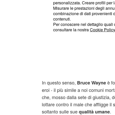
osannata oppure criticata. E difficil
personalizzata. Creare profili per 
indifferenti. Il che è stato sicuramen
Misurare le prestazioni degli annun
combinazione di dati provenienti da 
forza in questa avventura quinquen
contenuti.
Per conoscere nel dettaglio quali c
L'eterno successo de
consultare la nostra
Cookie Policy
gli eroi
Si potrebbe discutere a lungo sul s
ininterrotto di supereroi come Batm
rappresentano. Forse, soprattutto 
.
vivere in un mondo migliore
In questo senso,
è fo
Bruce Wayne
eroi - il più simile a noi comuni mort
che, mosso dalla sete di giustizia, de
lottare contro il male che affligge i
soltanto sulle sue
.
qualità umane