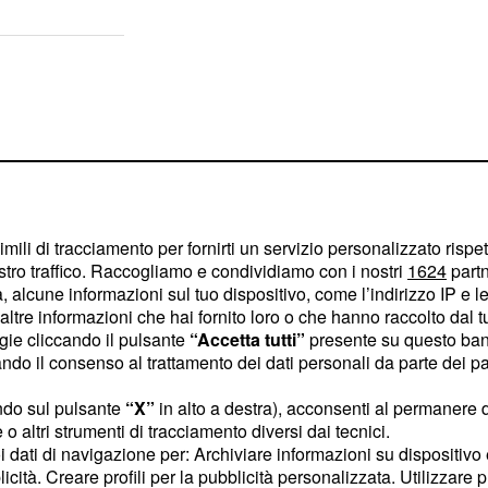
imili di tracciamento per fornirti un servizio personalizzato rispe
stro traffico. Raccogliamo e condividiamo con i nostri
1624
partn
 alcune informazioni sul tuo dispositivo, come l’indirizzo IP e le 
ltre informazioni che hai fornito loro o che hanno raccolto dal tuo
ogie cliccando il pulsante
“Accetta tutti”
presente su questo ban
o il consenso al trattamento dei dati personali da parte dei par
ndo sul pulsante
“X”
in alto a destra), acconsenti al permanere 
serie tv
più
o altri strumenti di tracciamento diversi dai tecnici.
uoi dati di navigazione per: Archiviare informazioni su dispositivo 
ata amata e odiata,
licità. Creare profili per la pubblicità personalizzata. Utilizzare p