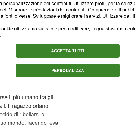
mente ha lasciato
la personalizzazione dei contenuti. Utilizzare profili per la selez
te uno dei suoi punti di
ci. Misurare le prestazioni dei contenuti. Comprendere il pubblic
fonti diverse. Sviluppare e migliorare i servizi. Utilizzare dati l
nale.
ookie utilizziamo sul sito e per modificare, in qualsiasi momento,
l più umano tra
.
ACCETTA TUTTI
uccesso costante e
an - di cosa
PERSONALIZZA
la comune aspirazione a
rse il più umano tra gli
ali. Il ragazzo orfano
cide di ribellarsi e
l suo mondo, facendo leva