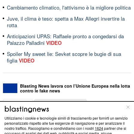
Cambiamento climatico, l'attivismo è la migliore politica
Juve, il clima è teso: spetta a Max Allegri invertire la
rotta
Anticipazioni UPAS: Raffaele pronto a congedarsi da
Palazzo Palladini
VIDEO
Spoiler My sweet lie: Sevket scopre le bugie di sua
figlia
VIDEO
Blasting News lavora con l’Unione Europea nella lotta
contro le fake news
ABOUT
LINEA EDITORIALE
Utilizziamo i cookie e tecnologie simili di tracciamento per fornirti un servizio
Questa sezione offre informazioni trasparenti su Blasting
personalizzato rispetto alle tue esigenze di navigazione e per analizzare il
nostro traffico. Raccogliamo e condividiamo con i nostri
1624
partner che si
News, sui nostri processi editoriali e su come ci impegniamo a
occupano di analisi dei dati web, pubblicità e social media, alcune