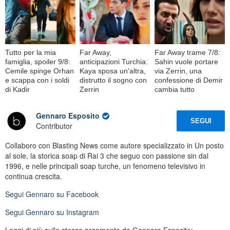
Tutto per la mia
Far Away,
Far Away trame 7/8:
famiglia, spoiler 9/8:
anticipazioni Turchia:
Sahin vuole portare
Cemile spinge Orhan
Kaya sposa un'altra,
via Zerrin, una
e scappa con i soldi
distrutto il sogno con
confessione di Demir
di Kadir
Zerrin
cambia tutto
Gennaro Esposito
SEGUI
Contributor
Collaboro con Blasting News come autore specializzato in Un posto
al sole, la storica soap di Rai 3 che seguo con passione sin dal
1996, e nelle principali soap turche, un fenomeno televisivo in
continua crescita.
Segui
Gennaro
su Facebook
Segui
Gennaro
su Instagram
Leggi di più sullo stesso argomento da Gennaro Esposito: