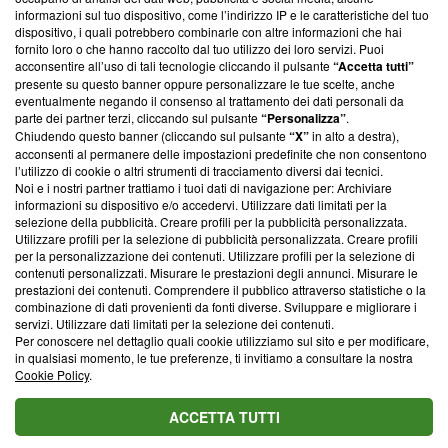
creare news di qualità. Inoltre, afferma la nostra aderenza a
informazioni sul tuo dispositivo, come l’indirizzo IP e le caratteristiche del tuo
‘Trust Project - News with Integrity’
Blasting News non è
dispositivo, i quali potrebbero combinarle con altre informazioni che hai
ancora membro del programma, ma ha richiesto di farne
fornito loro o che hanno raccolto dal tuo utilizzo dei loro servizi. Puoi
parte; Trust Project non ha ancora effettuato una verifica di
acconsentire all’uso di tali tecnologie cliccando il pulsante
“Accetta tutti”
conformità agli standard.
presente su questo banner oppure personalizzare le tue scelte, anche
eventualmente negando il consenso al trattamento dei dati personali da
parte dei partner terzi, cliccando sul pulsante
“Personalizza”
.
Su di noi
Chiudendo questo banner (cliccando sul pulsante
“X”
in alto a destra),
acconsenti al permanere delle impostazioni predefinite che non consentono
Team editoriale
l’utilizzo di cookie o altri strumenti di tracciamento diversi dai tecnici.
Noi e i nostri partner trattiamo i tuoi dati di navigazione per: Archiviare
Corporate
informazioni su dispositivo e/o accedervi. Utilizzare dati limitati per la
selezione della pubblicità. Creare profili per la pubblicità personalizzata.
Redazione
Utilizzare profili per la selezione di pubblicità personalizzata. Creare profili
per la personalizzazione dei contenuti. Utilizzare profili per la selezione di
Informativa Privacy
contenuti personalizzati. Misurare le prestazioni degli annunci. Misurare le
prestazioni dei contenuti. Comprendere il pubblico attraverso statistiche o la
Cookie Policy
combinazione di dati provenienti da fonti diverse. Sviluppare e migliorare i
servizi. Utilizzare dati limitati per la selezione dei contenuti.
Blasting SA, IDI CHE-247.845.224, Via Carlo Frasca, 3 - 6900
Per conoscere nel dettaglio quali cookie utilizziamo sul sito e per modificare,
Lugano (Svizzera) Tel:
+39 0690258937
in qualsiasi momento, le tue preferenze, ti invitiamo a consultare la nostra
Cookie Policy
.
© 2026 Blasting News
ACCETTA TUTTI