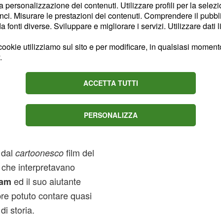
an: The Golden Age -
la personalizzazione dei contenuti. Utilizzare profili per la selez
ci. Misurare le prestazioni dei contenuti. Comprendere il pubblic
e cose, i numeri di
fonti diverse. Sviluppare e migliorare i servizi. Utilizzare dati l
ookie utilizziamo sul sito e per modificare, in qualsiasi momento,
.
n al cinema
izioni in vari altri
ACCETTA TUTTI
 del Crociato
e
, ce ne
Bill Finger
PERSONALIZZA
iando stare i
serial
e quelli con
 Wilson
 dal
film del
cartoonesco
che interpretavano
ed il suo aiutante
am
pre potuto contare quasi
di storia.