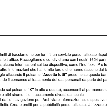
imili di tracciamento per fornirti un servizio personalizzato rispe
stro traffico. Raccogliamo e condividiamo con i nostri
1624
partn
 alcune informazioni sul tuo dispositivo, come l’indirizzo IP e le 
ltre informazioni che hai fornito loro o che hanno raccolto dal tuo
ogie cliccando il pulsante
“Accetta tutti”
presente su questo ban
o il consenso al trattamento dei dati personali da parte dei par
a stampata come ad
critto da
e
Jeph Loeb
ndo sul pulsante
“X”
in alto a destra), acconsenti al permanere 
o altri strumenti di tracciamento diversi dai tecnici.
,
Tim Sale
Batman:
uoi dati di navigazione per: Archiviare informazioni su dispositivo 
e disegnato da David
licità. Creare profili per la pubblicità personalizzata. Utilizzare p