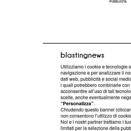
Utilizziamo i cookie e tecnologie s
navigazione e per analizzare il no
dati web, pubblicità e social media,
i quali potrebbero combinarle con a
acconsentire all’uso di tali tecnol
scelte, anche eventualmente negand
Essa prende vari spunti dalla cart
“Personalizza”
.
esempio da
, s
Il Lungo Halloween
Chiudendo questo banner (clicca
non consentono l’utilizzo di cookie 
e disegnato da
Richard Starkings
Noi e i nostri partner trattiamo i t
(scritto da Frank Miller 
Anno Uno
limitati per la selezione della pubb