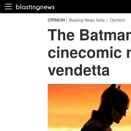
OPINION
Blasting News Italia
>
Opinioni
The Batman,
cinecomic n
vendetta