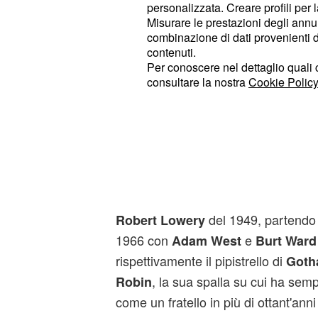
Mazzucchelli) e dalla raccolta
Batm
personalizzata. Creare profili per 
Misurare le prestazioni degli annun
(comprendente, tra le altr
Volume 1
combinazione di dati provenienti da 
Detective Comics dal 27 al 45).
contenuti.
Per conoscere nel dettaglio quali c
consultare la nostra
Cookie Policy
Breve storia di Batma
Molto prima di The Batman, di traspos
media diversi da quello fumettistico
Incappucciato creato da
Bob Kane
sono state davvero a bizzeffe. Lasc
cinematografici del 1943 con
Lewis
del 1949, partendo
Robert Lowery
1966 con
e
Adam West
Burt Ward
rispettivamente il pipistrello di
Goth
, la sua spalla su cui ha sem
Robin
come un fratello in più di ottant'anni 