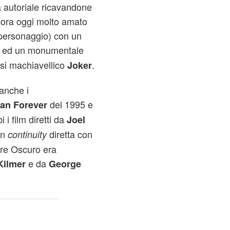
a autoriale ricavandone
cora oggi molto amato
 personaggio) con un
a ed un monumentale
asi machiavellico
.
Joker
anche i
del 1995 e
an Forever
i film diretti da
Joel
in
diretta con
continuity
iere Oscuro era
e da
Kilmer
George