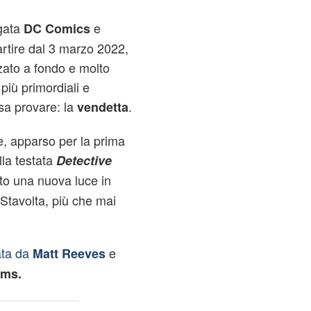
rgata
e
DC Comics
 partire dal 3 marzo 2022,
zato a fondo e molto
iù primordiali e
sa provare: la
.
vendetta
re, apparso per la prima
lla testata
Detective
to una nuova luce in
 Stavolta, più che mai
ata da
e
Matt Reeves
lms.