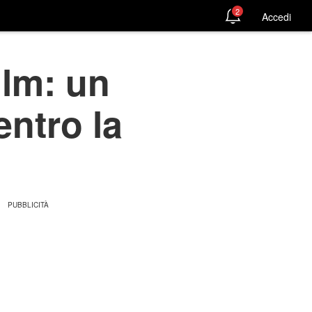
2
Accedi
ilm: un
entro la