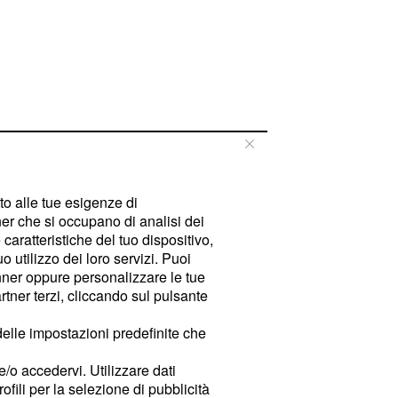
tto alle tue esigenze di
er che si occupano di analisi dei
caratteristiche del tuo dispositivo,
 utilizzo dei loro servizi. Puoi
ner oppure personalizzare le tue
tner terzi, cliccando sul pulsante
delle impostazioni predefinite che
e/o accedervi. Utilizzare dati
rofili per la selezione di pubblicità