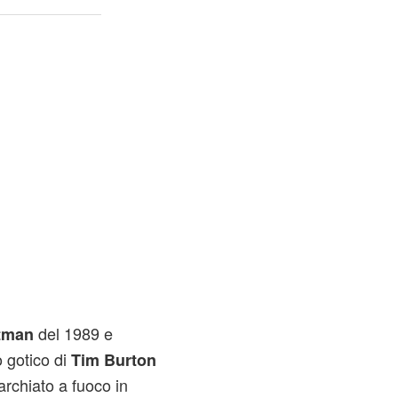
del 1989 e
tman
o gotico di
Tim Burton
rchiato a fuoco in