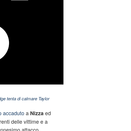
dge tenta di calmare Taylor
o accaduto
a
ed
Nizza
enti delle vittime e a
 ennesimo attacco