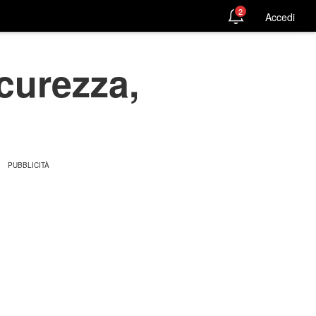
2
Accedi
icurezza,