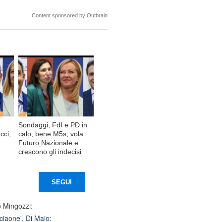
Content sponsored by Outbrain
Sondaggi, FdI e PD in
cci;
calo, bene M5s; vola
Futuro Nazionale e
crescono gli indecisi
SEGUI
ò Mingozzi:
ciaone', Di Maio: