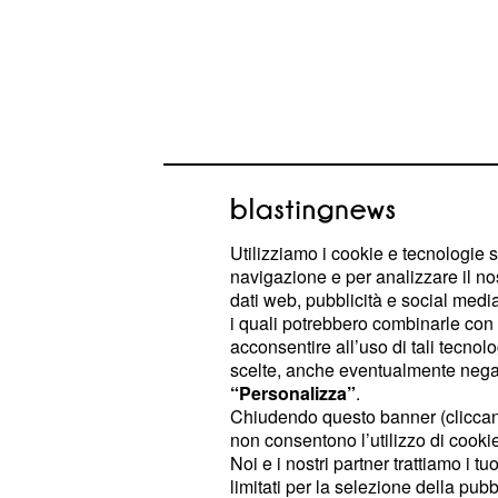
In mattinata, nel corso di un'intervist
ad
IntellegoNews, il deputato del
M5
aggiunto che "il problema, al di là d
Utilizziamo i cookie e tecnologie s
navigazione e per analizzare il no
e del rischio",
riduzione del danno
dati web, pubblicità e social media,
ingegnere, al lavoro "sulla sperime
i quali potrebbero combinarle con a
acconsentire all’uso di tali tecnol
che possano
materiali
resistere a
scelte, anche eventualmente negand
". Uno studio che Tofalo d
terroristici
“Personalizza”
.
"sulle nuove norme tecniche da prog
Chiudendo questo banner (clicca
non consentono l’utilizzo di cookie 
antisismiche e antiterroristiche, bas
Noi e i nostri partner trattiamo i t
previsionali e di impatto". Modelli c
limitati per la selezione della pubb