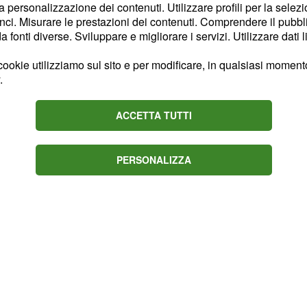
.
a
la personalizzazione dei contenuti. Utilizzare profili per la selez
ci. Misurare le prestazioni dei contenuti. Comprendere il pubblic
fonti diverse. Sviluppare e migliorare i servizi. Utilizzare dati l
k, anche il
, cherende noto
Di Maio
ookie utilizziamo sul sito e per modificare, in qualsiasi momento,
di Stato del governo
.
icazione
Jean-Vincent
ACCETTA TUTTI
io e tutta la nostra
PERSONALIZZA