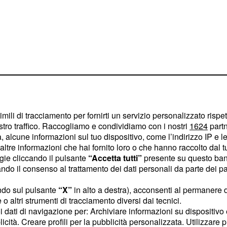
a rilasciata
S
ha
Angelo Tofalo
ella prevenzione, è la
imili di tracciamento per fornirti un servizio personalizzato rispe
stro traffico. Raccogliamo e condividiamo con i nostri
1624
partn
 rivelando di essere, da
 alcune informazioni sul tuo dispositivo, come l’indirizzo IP e le 
ntazione di
nuovi
ltre informazioni che hai fornito loro o che hanno raccolto dal tuo
ogie cliccando il pulsante
“Accetta tutti”
presente su questo ban
nche ad attacchi
o il consenso al trattamento dei dati personali da parte dei par
efinisce l'unico in Italia
ettazione, quindi
ndo sul pulsante
“X”
in alto a destra), acconsenti al permanere 
o altri strumenti di tracciamento diversi dai tecnici.
ate su modelli
uoi dati di navigazione per: Archiviare informazioni su dispositivo 
he terrebbero conto
licità. Creare profili per la pubblicità personalizzata. Utilizzare p