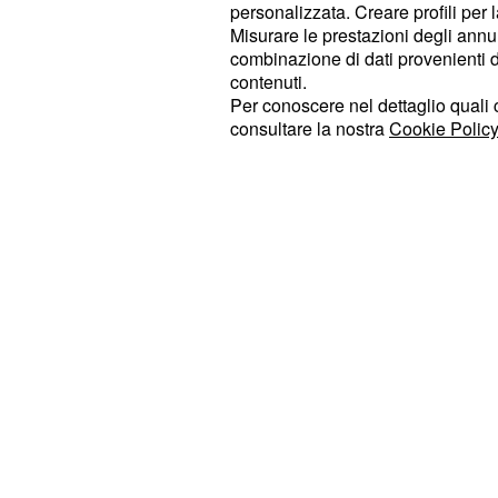
anche dei famigerati
camion bomb
personalizzata. Creare profili per 
Misurare le prestazioni degli annun
combinazione di dati provenienti da 
Ad intervenire è, attraverso Faceboo
contenuti.
vicepresidente della Camera
Luigi 
Per conoscere nel dettaglio quali c
di averincontrato il sottosegretario 
consultare la nostra
Cookie Policy
francese per le riforme e la semplif
per esprimere"il nostro cordogl
Placé
".
vicinanza al popolo francese