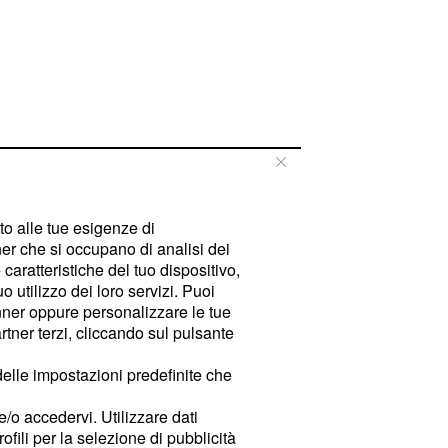
tto alle tue esigenze di
er che si occupano di analisi dei
caratteristiche del tuo dispositivo,
 utilizzo dei loro servizi. Puoi
ner oppure personalizzare le tue
tner terzi, cliccando sul pulsante
delle impostazioni predefinite che
e/o accedervi. Utilizzare dati
rofili per la selezione di pubblicità