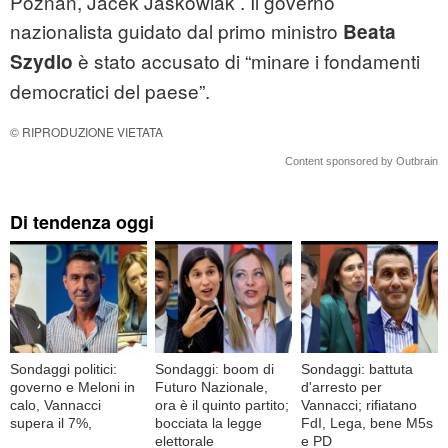
Poznan, Jacek Jaskowiak . Il governo
nazionalista guidato dal primo ministro
Beata
è stato accusato di “minare i fondamenti
Szydlo
democratici del paese”.
© RIPRODUZIONE VIETATA
Content sponsored by Outbrain
Di tendenza oggi
Sondaggi politici:
Sondaggi: boom di
Sondaggi: battuta
governo e Meloni in
Futuro Nazionale,
d'arresto per
calo, Vannacci
ora è il quinto partito;
Vannacci; rifiatano
supera il 7%,
bocciata la legge
FdI, Lega, bene M5s
elettorale
e PD