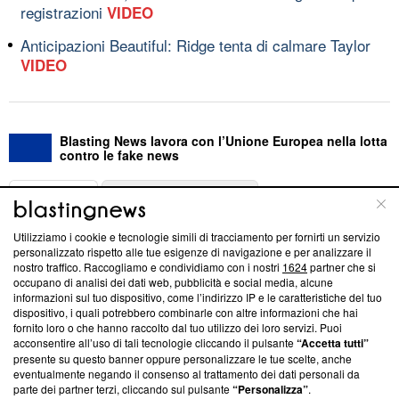
registrazioni
VIDEO
Anticipazioni Beautiful: Ridge tenta di calmare Taylor
VIDEO
Blasting News lavora con l’Unione Europea nella lotta
contro le fake news
ABOUT
LINEA EDITORIALE
Utilizziamo i cookie e tecnologie simili di tracciamento per fornirti un servizio
Questa sezione offre informazioni trasparenti su Blasting
personalizzato rispetto alle tue esigenze di navigazione e per analizzare il
nostro traffico. Raccogliamo e condividiamo con i nostri
1624
partner che si
News, sui nostri processi editoriali e su come ci impegniamo a
occupano di analisi dei dati web, pubblicità e social media, alcune
creare news di qualità. Inoltre, afferma la nostra aderenza a
informazioni sul tuo dispositivo, come l’indirizzo IP e le caratteristiche del tuo
‘Trust Project - News with Integrity’
Blasting News non è
dispositivo, i quali potrebbero combinarle con altre informazioni che hai
ancora membro del programma, ma ha richiesto di farne
fornito loro o che hanno raccolto dal tuo utilizzo dei loro servizi. Puoi
parte; Trust Project non ha ancora effettuato una verifica di
acconsentire all’uso di tali tecnologie cliccando il pulsante
“Accetta tutti”
conformità agli standard.
presente su questo banner oppure personalizzare le tue scelte, anche
eventualmente negando il consenso al trattamento dei dati personali da
parte dei partner terzi, cliccando sul pulsante
“Personalizza”
.
Su di noi