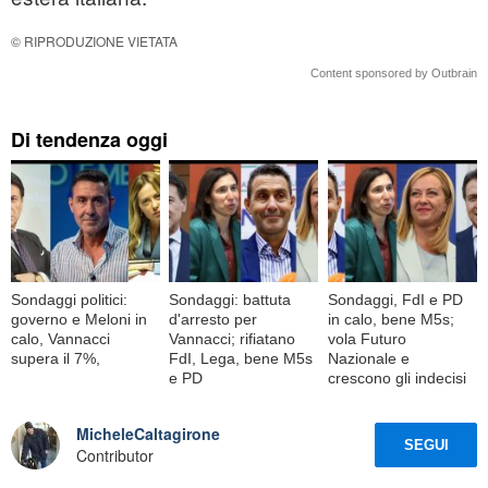
© RIPRODUZIONE VIETATA
Content sponsored by Outbrain
Di tendenza oggi
Sondaggi politici:
Sondaggi: battuta
Sondaggi, FdI e PD
governo e Meloni in
d'arresto per
in calo, bene M5s;
calo, Vannacci
Vannacci; rifiatano
vola Futuro
supera il 7%,
FdI, Lega, bene M5s
Nazionale e
e PD
crescono gli indecisi
MicheleCaltagirone
SEGUI
Contributor