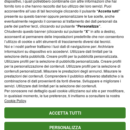
dispositivo, i quali potrebbero combinarle con altre informazioni che hai
ancora membro del programma, ma ha richiesto di farne
fornito loro o che hanno raccolto dal tuo utilizzo dei loro servizi. Puoi
parte; Trust Project non ha ancora effettuato una verifica di
acconsentire all’uso di tali tecnologie cliccando il pulsante
“Accetta tutti”
conformità agli standard.
presente su questo banner oppure personalizzare le tue scelte, anche
eventualmente negando il consenso al trattamento dei dati personali da
parte dei partner terzi, cliccando sul pulsante
“Personalizza”
.
Su di noi
Chiudendo questo banner (cliccando sul pulsante
“X”
in alto a destra),
acconsenti al permanere delle impostazioni predefinite che non consentono
Team editoriale
l’utilizzo di cookie o altri strumenti di tracciamento diversi dai tecnici.
Noi e i nostri partner trattiamo i tuoi dati di navigazione per: Archiviare
Corporate
informazioni su dispositivo e/o accedervi. Utilizzare dati limitati per la
selezione della pubblicità. Creare profili per la pubblicità personalizzata.
Redazione
Utilizzare profili per la selezione di pubblicità personalizzata. Creare profili
per la personalizzazione dei contenuti. Utilizzare profili per la selezione di
Informativa Privacy
contenuti personalizzati. Misurare le prestazioni degli annunci. Misurare le
prestazioni dei contenuti. Comprendere il pubblico attraverso statistiche o la
Cookie Policy
combinazione di dati provenienti da fonti diverse. Sviluppare e migliorare i
servizi. Utilizzare dati limitati per la selezione dei contenuti.
Blasting SA, IDI CHE-247.845.224, Via Carlo Frasca, 3 - 6900
Per conoscere nel dettaglio quali cookie utilizziamo sul sito e per modificare,
Lugano (Svizzera) Tel:
+39 0690258937
in qualsiasi momento, le tue preferenze, ti invitiamo a consultare la nostra
Cookie Policy
.
© 2026 Blasting News
ACCETTA TUTTI
PERSONALIZZA