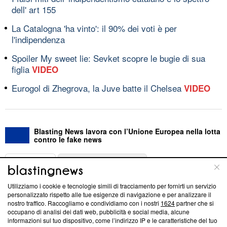
dell' art 155
La Catalogna 'ha vinto': il 90% dei voti è per
l'indipendenza
Spoiler My sweet lie: Sevket scopre le bugie di sua
figlia
VIDEO
Eurogol di Zhegrova, la Juve batte il Chelsea
VIDEO
Blasting News lavora con l’Unione Europea nella lotta
contro le fake news
ABOUT
LINEA EDITORIALE
Utilizziamo i cookie e tecnologie simili di tracciamento per fornirti un servizio
Questa sezione offre informazioni trasparenti su Blasting
personalizzato rispetto alle tue esigenze di navigazione e per analizzare il
nostro traffico. Raccogliamo e condividiamo con i nostri
1624
partner che si
News, sui nostri processi editoriali e su come ci impegniamo a
occupano di analisi dei dati web, pubblicità e social media, alcune
creare news di qualità. Inoltre, afferma la nostra aderenza a
informazioni sul tuo dispositivo, come l’indirizzo IP e le caratteristiche del tuo
‘Trust Project - News with Integrity’
Blasting News non è