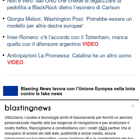
Non è vero: dall’ONU che chiede di legalizzare la
pedofilia a BlackRock dietro l’esonero di Carlson
Giorgia Meloni, Washington Post: 'Potrebbe essere un
modello per altre destre europee'
Inter-Romero: c'è l'accordo con il Tottenham, manca
quello con il difensore argentino
VIDEO
Anticipazioni La Promessa: Catalina ha un altro uomo
VIDEO
Blasting News lavora con l’Unione Europea nella lotta
contro le fake news
ABOUT
LINEA EDITORIALE
Utilizziamo i cookie e tecnologie simili di tracciamento per fornirti un servizio
personalizzato rispetto alle tue esigenze di navigazione e per analizzare il
Questa sezione offre informazioni trasparenti su Blasting
nostro traffico. Raccogliamo e condividiamo con i nostri
1624
partner che si
occupano di analisi dei dati web, pubblicità e social media, alcune
News, sui nostri processi editoriali e su come ci impegniamo a
informazioni sul tuo dispositivo, come l’indirizzo IP e le caratteristiche del tuo