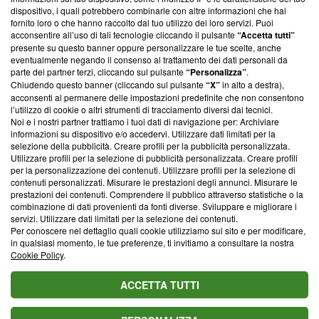
creare news di qualità. Inoltre, afferma la nostra aderenza a
dispositivo, i quali potrebbero combinarle con altre informazioni che hai
‘Trust Project - News with Integrity’
Blasting News non è
fornito loro o che hanno raccolto dal tuo utilizzo dei loro servizi. Puoi
ancora membro del programma, ma ha richiesto di farne
acconsentire all’uso di tali tecnologie cliccando il pulsante
“Accetta tutti”
parte; Trust Project non ha ancora effettuato una verifica di
presente su questo banner oppure personalizzare le tue scelte, anche
conformità agli standard.
eventualmente negando il consenso al trattamento dei dati personali da
parte dei partner terzi, cliccando sul pulsante
“Personalizza”
.
Chiudendo questo banner (cliccando sul pulsante
“X”
in alto a destra),
Su di noi
acconsenti al permanere delle impostazioni predefinite che non consentono
l’utilizzo di cookie o altri strumenti di tracciamento diversi dai tecnici.
Team editoriale
Noi e i nostri partner trattiamo i tuoi dati di navigazione per: Archiviare
informazioni su dispositivo e/o accedervi. Utilizzare dati limitati per la
Corporate
selezione della pubblicità. Creare profili per la pubblicità personalizzata.
Utilizzare profili per la selezione di pubblicità personalizzata. Creare profili
Redazione
per la personalizzazione dei contenuti. Utilizzare profili per la selezione di
contenuti personalizzati. Misurare le prestazioni degli annunci. Misurare le
Informativa Privacy
prestazioni dei contenuti. Comprendere il pubblico attraverso statistiche o la
combinazione di dati provenienti da fonti diverse. Sviluppare e migliorare i
Cookie Policy
servizi. Utilizzare dati limitati per la selezione dei contenuti.
Per conoscere nel dettaglio quali cookie utilizziamo sul sito e per modificare,
Blasting SA, IDI CHE-247.845.224, Via Carlo Frasca, 3 - 6900
in qualsiasi momento, le tue preferenze, ti invitiamo a consultare la nostra
Lugano (Svizzera) Tel:
+39 0690258937
Cookie Policy
.
© 2026 Blasting News
ACCETTA TUTTI