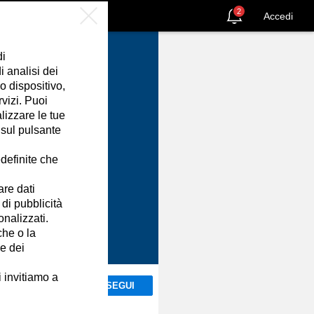
2
Accedi
di
 analisi dei
o dispositivo,
rvizi. Puoi
izzare le tue
 sul pulsante
definite che
are dati
 di pubblicità
onalizzati.
che o la
ne dei
i invitiamo a
SEGUI