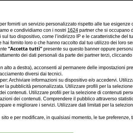
per fornirti un servizio personalizzato rispetto alle tue esigenze 
liamo e condividiamo con i nostri
1624
partner che si occupano di
ul tuo dispositivo, come l’indirizzo IP e le caratteristiche del tu
hai fornito loro o che hanno raccolto dal tuo utilizzo dei loro se
“Accetta tutti”
ante
presente su questo banner oppure personal
tamento dei dati personali da parte dei partner terzi, cliccando
n alto a destra), acconsenti al permanere delle impostazioni pre
racciamento diversi dai tecnici.
e per: Archiviare informazioni su dispositivo e/o accedervi. Utilizz
per la pubblicità personalizzata. Utilizzare profili per la selezione
ei contenuti. Utilizzare profili per la selezione di contenuti pers
azioni dei contenuti. Comprendere il pubblico attraverso statisti
are e migliorare i servizi. Utilizzare dati limitati per la selezio
 sito e per modificare, in qualsiasi momento, le tue preferenze, t