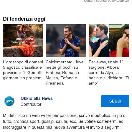
Content sponsored by Outbrain
Di tendenza oggi
L'oroscopo di domani
Calciomercato: Juve
Far away, finale 1ª
5 agosto, classifica e
mette gli occhi su
stagione: Albora
previsioni: 1ﾟGemelli,
Frattesi, Roma su
corre da Alya, la
giornata 'no problem'
Molina, Fofana e
bacia e si dichiara: 'Ti
Fresneda
amo'
Okkio alla News
SEGUI
Contributor
Mi definisco un web writer per passione, scrivo e pubblico un po di
tutto,.cronaca,sport, gossip, salute, ecc. Se volete sostenermi ed
incoraggiare in questa mia nuova avventura vi invito a seguirmi.