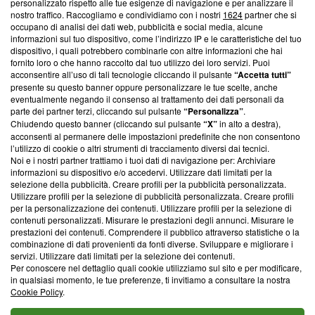
Questa sezione offre informazioni trasparenti su Blasting
personalizzato rispetto alle tue esigenze di navigazione e per analizzare il
nostro traffico. Raccogliamo e condividiamo con i nostri
1624
partner che si
News, sui nostri processi editoriali e su come ci impegniamo a
occupano di analisi dei dati web, pubblicità e social media, alcune
creare news di qualità. Inoltre, afferma la nostra aderenza a
informazioni sul tuo dispositivo, come l’indirizzo IP e le caratteristiche del tuo
‘Trust Project - News with Integrity’
Blasting News non è
dispositivo, i quali potrebbero combinarle con altre informazioni che hai
ancora membro del programma, ma ha richiesto di farne
fornito loro o che hanno raccolto dal tuo utilizzo dei loro servizi. Puoi
parte; Trust Project non ha ancora effettuato una verifica di
acconsentire all’uso di tali tecnologie cliccando il pulsante
“Accetta tutti”
conformità agli standard.
presente su questo banner oppure personalizzare le tue scelte, anche
eventualmente negando il consenso al trattamento dei dati personali da
parte dei partner terzi, cliccando sul pulsante
“Personalizza”
.
Su di noi
Chiudendo questo banner (cliccando sul pulsante
“X”
in alto a destra),
acconsenti al permanere delle impostazioni predefinite che non consentono
Team editoriale
l’utilizzo di cookie o altri strumenti di tracciamento diversi dai tecnici.
Noi e i nostri partner trattiamo i tuoi dati di navigazione per: Archiviare
Corporate
informazioni su dispositivo e/o accedervi. Utilizzare dati limitati per la
selezione della pubblicità. Creare profili per la pubblicità personalizzata.
Redazione
Utilizzare profili per la selezione di pubblicità personalizzata. Creare profili
per la personalizzazione dei contenuti. Utilizzare profili per la selezione di
Informativa Privacy
contenuti personalizzati. Misurare le prestazioni degli annunci. Misurare le
prestazioni dei contenuti. Comprendere il pubblico attraverso statistiche o la
Cookie Policy
combinazione di dati provenienti da fonti diverse. Sviluppare e migliorare i
servizi. Utilizzare dati limitati per la selezione dei contenuti.
Blasting SA, IDI CHE-247.845.224, Via Carlo Frasca, 3 - 6900
Per conoscere nel dettaglio quali cookie utilizziamo sul sito e per modificare,
Lugano (Svizzera) Tel:
+39 0690258937
in qualsiasi momento, le tue preferenze, ti invitiamo a consultare la nostra
Cookie Policy
.
© 2026 Blasting News