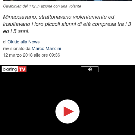
Carabinieri del 112 in azione con una volante
Minacciavano, strattonavano violentemente ed
insultavano i loro piccoli alunni di età compresa tra i 3
ed i 5 anni.
di
Okkio alla News
revisionato da
Marco Mancini
12 marzo 2018 alle ore 09:36