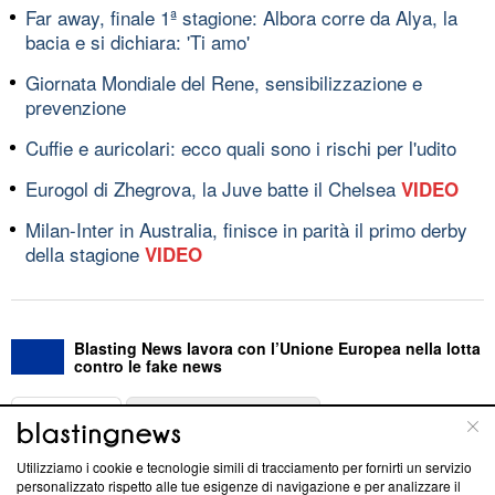
Far away, finale 1ª stagione: Albora corre da Alya, la
bacia e si dichiara: 'Ti amo'
Giornata Mondiale del Rene, sensibilizzazione e
prevenzione
Cuffie e auricolari: ecco quali sono i rischi per l'udito
Eurogol di Zhegrova, la Juve batte il Chelsea
VIDEO
Milan-Inter in Australia, finisce in parità il primo derby
della stagione
VIDEO
Blasting News lavora con l’Unione Europea nella lotta
contro le fake news
ABOUT
LINEA EDITORIALE
Utilizziamo i cookie e tecnologie simili di tracciamento per fornirti un servizio
Questa sezione offre informazioni trasparenti su Blasting
personalizzato rispetto alle tue esigenze di navigazione e per analizzare il