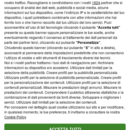
nostro traffico. Raccogliamo e condividiamo con i nostri
1624
partner che si
News, sui nostri processi editoriali e su come ci impegniamo a
occupano di analisi dei dati web, pubblicità e social media, alcune
creare news di qualità. Inoltre, afferma la nostra aderenza a
informazioni sul tuo dispositivo, come l’indirizzo IP e le caratteristiche del tuo
‘Trust Project - News with Integrity’
Blasting News non è
dispositivo, i quali potrebbero combinarle con altre informazioni che hai
ancora membro del programma, ma ha richiesto di farne
fornito loro o che hanno raccolto dal tuo utilizzo dei loro servizi. Puoi
parte; Trust Project non ha ancora effettuato una verifica di
acconsentire all’uso di tali tecnologie cliccando il pulsante
“Accetta tutti”
conformità agli standard.
presente su questo banner oppure personalizzare le tue scelte, anche
eventualmente negando il consenso al trattamento dei dati personali da
parte dei partner terzi, cliccando sul pulsante
“Personalizza”
.
Su di noi
Chiudendo questo banner (cliccando sul pulsante
“X”
in alto a destra),
acconsenti al permanere delle impostazioni predefinite che non consentono
Team editoriale
l’utilizzo di cookie o altri strumenti di tracciamento diversi dai tecnici.
Noi e i nostri partner trattiamo i tuoi dati di navigazione per: Archiviare
Corporate
informazioni su dispositivo e/o accedervi. Utilizzare dati limitati per la
selezione della pubblicità. Creare profili per la pubblicità personalizzata.
Redazione
Utilizzare profili per la selezione di pubblicità personalizzata. Creare profili
per la personalizzazione dei contenuti. Utilizzare profili per la selezione di
Informativa Privacy
contenuti personalizzati. Misurare le prestazioni degli annunci. Misurare le
prestazioni dei contenuti. Comprendere il pubblico attraverso statistiche o la
Cookie Policy
combinazione di dati provenienti da fonti diverse. Sviluppare e migliorare i
servizi. Utilizzare dati limitati per la selezione dei contenuti.
Blasting SA, IDI CHE-247.845.224, Via Carlo Frasca, 3 - 6900
Per conoscere nel dettaglio quali cookie utilizziamo sul sito e per modificare,
Lugano (Svizzera) Tel:
+39 0690258937
in qualsiasi momento, le tue preferenze, ti invitiamo a consultare la nostra
Cookie Policy
.
© 2026 Blasting News
ACCETTA TUTTI