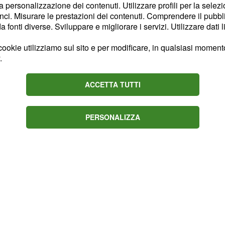
la personalizzazione dei contenuti. Utilizzare profili per la selez
dai 3 anni di età, e il
ci. Misurare le prestazioni dei contenuti. Comprendere il pubblic
5 e 7 anni: è ancora
fonti diverse. Sviluppare e migliorare i servizi. Utilizzare dati l
er questo motivo il
ookie utilizziamo sul sito e per modificare, in qualsiasi momento,
.
ACCETTA TUTTI
PERSONALIZZA