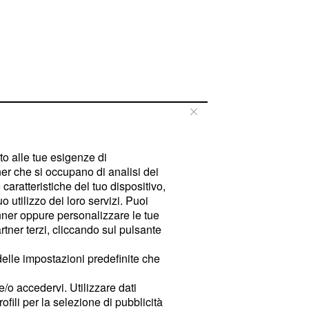
tto alle tue esigenze di
er che si occupano di analisi dei
caratteristiche del tuo dispositivo,
 utilizzo dei loro servizi. Puoi
ner oppure personalizzare le tue
tner terzi, cliccando sul pulsante
delle impostazioni predefinite che
e/o accedervi. Utilizzare dati
rofili per la selezione di pubblicità