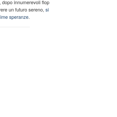
io, dopo innumerevoli flop
vere un futuro sereno,
si
ssime speranze
.