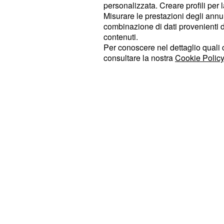
personalizzata. Creare profili per 
La sindrome pediatrica può insorgere 
Misurare le prestazioni degli annun
suo picco massimo si registra tra i 
combinazione di dati provenienti da 
contenuti.
molto difficile da diagnosticare, e p
Per conoscere nel dettaglio quali c
dibattito scientifico è ancora aperto.
consultare la nostra
Cookie Policy