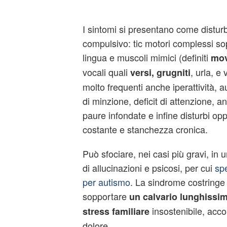
I sintomi si presentano come disturb
compulsivo: tic motori complessi sop
lingua e muscoli mimici (definiti
mov
vocali quali
, urla, e
versi, grugniti
molto frequenti anche iperattività,
di minzione, deficit di attenzione, 
paure infondate e infine disturbi opp
costante e stanchezza cronica.
Può sfociare, nei casi più gravi, in 
di allucinazioni e psicosi, per cui
sp
per autismo
. La sindrome costringe 
sopportare
un calvario lunghissi
insostenibile, acc
stress familiare
dolore.