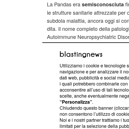
La Pandas era
fi
semisconosciuta
le strutture sanitarie attrezzate pe
subdola malattia, ancora oggi si con
dita. Il nome completo della patologi
Autoimmune Neuropsychiatric Disor
Streptococci", ovvero Disordini auto
neuropsichiatrico, legati alle infezio
.
emolitico di gruppo A
Utilizziamo i cookie e tecnologie s
navigazione e per analizzare il no
In altre parole, un banale mal di go
dati web, pubblicità e social media,
curato male può degenerare in qualco
i quali potrebbero combinarle con a
acconsentire all’uso di tali tecnol
malattia va definita più correttame
scelte, anche eventualmente negand
poiché la comunità scientifica non 
“Personalizza”
.
riconosciuta come patologia.
Chiudendo questo banner (clicca
non consentono l’utilizzo di cookie 
Noi e i nostri partner trattiamo i t
La Pandas
limitati per la selezione della pubb