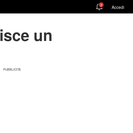
2
Accedi
isce un