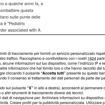
no a qualche anno fa, e
r combattere questa
tano sulle punte delle
a è "Pediatric
der associated with A
immuni pediatrici di tipo
ni da
Streptococco beta
imili di tracciamento per fornirti un servizio personalizzato rispe
stro traffico. Raccogliamo e condividiamo con i nostri
1624
partn
la da streptococco, se
 alcune informazioni sul tuo dispositivo, come l’indirizzo IP e le 
sa di terribile. La
ltre informazioni che hai fornito loro o che hanno raccolto dal tuo
ogie cliccando il pulsante
“Accetta tutti”
presente su questo ban
nte come
,
sindrome
o il consenso al trattamento dei dati personali da parte dei par
l'ha ancora pienamente
ndo sul pulsante
“X”
in alto a destra), acconsenti al permanere 
o altri strumenti di tracciamento diversi dai tecnici.
uoi dati di navigazione per: Archiviare informazioni su dispositivo 
licità. Creare profili per la pubblicità personalizzata. Utilizzare p