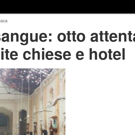
naca
angue: otto attenta
ite chiese e hotel