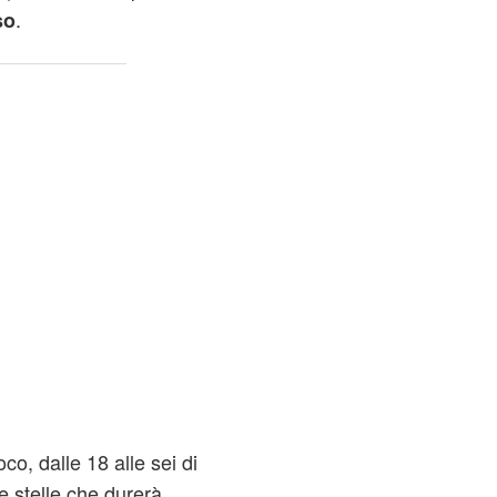
.
so
co, dalle 18 alle sei di
e stelle che durerà