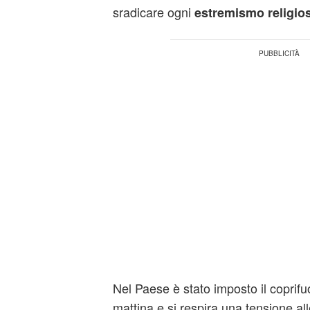
sradicare ogni
estremismo religio
Nel Paese è stato imposto il coprifuo
mattina e si respira una tensione all