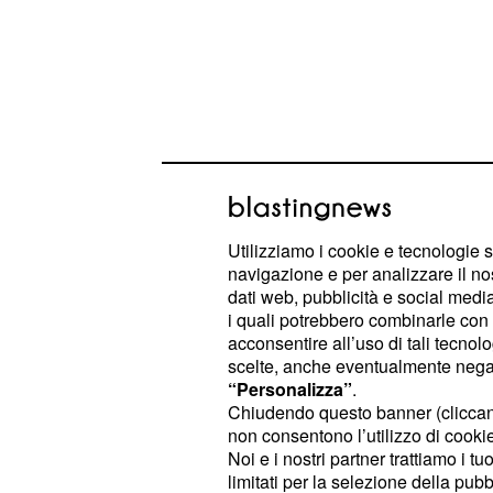
Una Pasqua di sangu
Utilizziamo i cookie e tecnologie s
Il bilancio delle vittime è agghiacci
navigazione e per analizzare il no
dati web, pubblicità e social media,
ora in ora: si parla di 190 morti e 50
i quali potrebbero combinarle con a
stranieri, forse una quarantina, tra le
acconsentire all’uso di tali tecnol
degli Esteri italiani si è mobilitato 
scelte, anche eventualmente negand
“Personalizza”
.
italiana a Colombo per verificare la
Chiudendo questo banner (clicca
tra le persone colpite. I bersagli pri
non consentono l’utilizzo di cookie 
chiese gremite di fedeli per la cele
Noi e i nostri partner trattiamo i t
limitati per la selezione della pubb
stata colpita la chiesa di
Sant'Anto