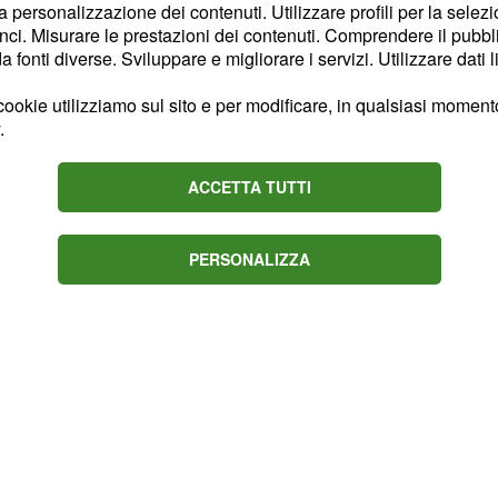
la personalizzazione dei contenuti. Utilizzare profili per la selez
si della capitale e una
ci. Misurare le prestazioni dei contenuti. Comprendere il pubblic
fonti diverse. Sviluppare e migliorare i servizi. Utilizzare dati l
lpiti lo Shangri-La Hotel,
and, tutti a Colombo. Tra
ookie utilizziamo sul sito e per modificare, in qualsiasi momento,
mericani, inglesi ed
.
ACCETTA TUTTI
PERSONALIZZA