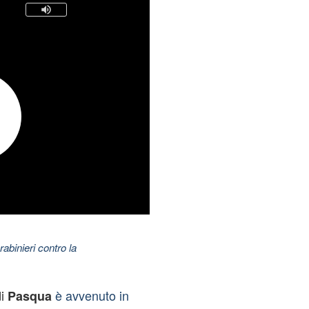
abinieri contro la
di
è avvenuto in
Pasqua