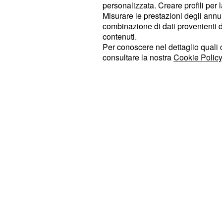
personalizzata. Creare profili per 
San Sebastiano a Negombo, nei pres
Misurare le prestazioni degli annun
combinazione di dati provenienti da 
chiesa di Batticaloa. Tra gli hotel co
contenuti.
il Kingsbury Hotel e il Cinnamon Gr
Per conoscere nel dettaglio quali c
gli stranieri colpiti alcuni cittadini a
consultare la nostra
Cookie Policy
olandesi, alcuni in gravi condizioni.