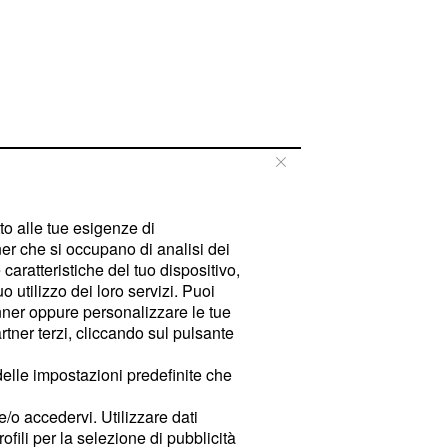
tto alle tue esigenze di
er che si occupano di analisi dei
caratteristiche del tuo dispositivo,
 utilizzo dei loro servizi. Puoi
ner oppure personalizzare le tue
tner terzi, cliccando sul pulsante
delle impostazioni predefinite che
e/o accedervi. Utilizzare dati
rofili per la selezione di pubblicità