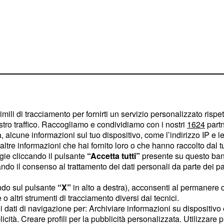
e
imili di tracciamento per fornirti un servizio personalizzato rispe
ante e sta crescendo di
stro traffico. Raccogliamo e condividiamo con i nostri
1624
partn
 alcune informazioni sul tuo dispositivo, come l’indirizzo IP e le 
0 feriti. Anche molti
ltre informazioni che hai fornito loro o che hanno raccolto dal tuo
 vittime: il ministero
ogie cliccando il pulsante
“Accetta tutti”
presente su questo ban
insieme all'ambasciata
o il consenso al trattamento dei dati personali da parte dei par
 presenza di connazionali
ndo sul pulsante
“X”
in alto a destra), acconsenti al permanere 
ncipali sono state le
o altri strumenti di tracciamento diversi dai tecnici.
brazione della Pasqua
: è
uoi dati di navigazione per: Archiviare informazioni su dispositivo 
licità. Creare profili per la pubblicità personalizzata. Utilizzare p
a Colombo, quella di
nio