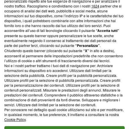
Questa sezione offre informazioni trasparenti su Blasting
personalizzato rispetto alle tue esigenze di navigazione e per analizzare il
nostro traffico. Raccogliamo e condividiamo con i nostri
1624
partner che si
News, sui nostri processi editoriali e su come ci impegniamo a
occupano di analisi dei dati web, pubblicità e social media, alcune
creare news di qualità. Inoltre, afferma la nostra aderenza a
informazioni sul tuo dispositivo, come l’indirizzo IP e le caratteristiche del tuo
‘Trust Project - News with Integrity’
Blasting News non è
dispositivo, i quali potrebbero combinarle con altre informazioni che hai
ancora membro del programma, ma ha richiesto di farne
fornito loro o che hanno raccolto dal tuo utilizzo dei loro servizi. Puoi
parte; Trust Project non ha ancora effettuato una verifica di
acconsentire all’uso di tali tecnologie cliccando il pulsante
“Accetta tutti”
conformità agli standard.
presente su questo banner oppure personalizzare le tue scelte, anche
eventualmente negando il consenso al trattamento dei dati personali da
parte dei partner terzi, cliccando sul pulsante
“Personalizza”
.
Su di noi
Chiudendo questo banner (cliccando sul pulsante
“X”
in alto a destra),
acconsenti al permanere delle impostazioni predefinite che non consentono
Team editoriale
l’utilizzo di cookie o altri strumenti di tracciamento diversi dai tecnici.
Noi e i nostri partner trattiamo i tuoi dati di navigazione per: Archiviare
Corporate
informazioni su dispositivo e/o accedervi. Utilizzare dati limitati per la
selezione della pubblicità. Creare profili per la pubblicità personalizzata.
Redazione
Utilizzare profili per la selezione di pubblicità personalizzata. Creare profili
per la personalizzazione dei contenuti. Utilizzare profili per la selezione di
Informativa Privacy
contenuti personalizzati. Misurare le prestazioni degli annunci. Misurare le
prestazioni dei contenuti. Comprendere il pubblico attraverso statistiche o la
Cookie Policy
combinazione di dati provenienti da fonti diverse. Sviluppare e migliorare i
servizi. Utilizzare dati limitati per la selezione dei contenuti.
Blasting SA, IDI CHE-247.845.224, Via Carlo Frasca, 3 - 6900
Per conoscere nel dettaglio quali cookie utilizziamo sul sito e per modificare,
Lugano (Svizzera) Tel:
+39 0690258937
in qualsiasi momento, le tue preferenze, ti invitiamo a consultare la nostra
Cookie Policy
.
© 2026 Blasting News