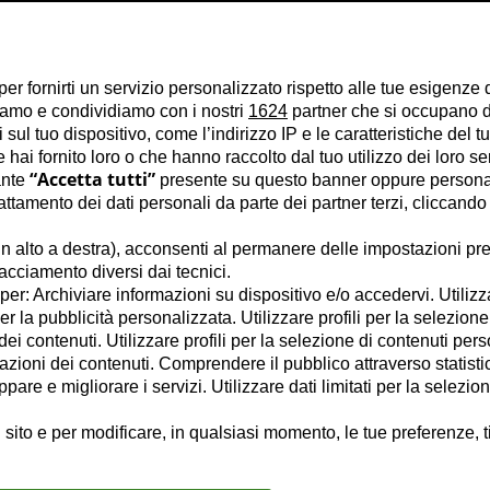
per fornirti un servizio personalizzato rispetto alle tue esigenze 
liamo e condividiamo con i nostri
1624
partner che si occupano di
ul tuo dispositivo, come l’indirizzo IP e le caratteristiche del tu
hai fornito loro o che hanno raccolto dal tuo utilizzo dei loro se
“Accetta tutti”
ante
presente su questo banner oppure personal
tamento dei dati personali da parte dei partner terzi, cliccando
n alto a destra), acconsenti al permanere delle impostazioni pre
racciamento diversi dai tecnici.
e per: Archiviare informazioni su dispositivo e/o accedervi. Utilizz
per la pubblicità personalizzata. Utilizzare profili per la selezione
ei contenuti. Utilizzare profili per la selezione di contenuti pers
azioni dei contenuti. Comprendere il pubblico attraverso statisti
are e migliorare i servizi. Utilizzare dati limitati per la selezio
 sito e per modificare, in qualsiasi momento, le tue preferenze, t