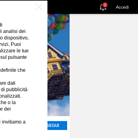
2
Accedi
di
 analisi dei
o dispositivo,
rvizi. Puoi
izzare le tue
 sul pulsante
definite che
are dati
 di pubblicità
onalizzati.
che o la
ne dei
i invitiamo a
SEGUI