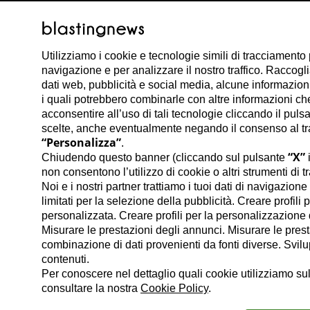
Utilizziamo i cookie e tecnologie simili di tracciamento 
navigazione e per analizzare il nostro traffico. Raccog
dati web, pubblicità e social media, alcune informazioni s
i quali potrebbero combinarle con altre informazioni che 
acconsentire all’uso di tali tecnologie cliccando il puls
scelte, anche eventualmente negando il consenso al trat
“Personalizza”
.
“X”
Chiudendo questo banner (cliccando sul pulsante
i
non consentono l’utilizzo di cookie o altri strumenti di t
Noi e i nostri partner trattiamo i tuoi dati di navigazion
limitati per la selezione della pubblicità. Creare profili 
personalizzata. Creare profili per la personalizzazione d
Misurare le prestazioni degli annunci. Misurare le prest
combinazione di dati provenienti da fonti diverse. Svilupp
contenuti.
Per conoscere nel dettaglio quali cookie utilizziamo sul
consultare la nostra
Cookie Policy
.
Marika Pietrafitta