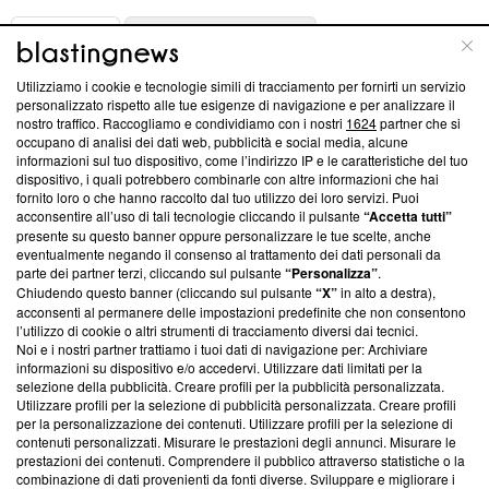
ABOUT
LINEA EDITORIALE
Utilizziamo i cookie e tecnologie simili di tracciamento per fornirti un servizio
Questa sezione offre informazioni trasparenti su Blasting
personalizzato rispetto alle tue esigenze di navigazione e per analizzare il
nostro traffico. Raccogliamo e condividiamo con i nostri
1624
partner che si
News, sui nostri processi editoriali e su come ci impegniamo a
occupano di analisi dei dati web, pubblicità e social media, alcune
creare news di qualità. Inoltre, afferma la nostra aderenza a
informazioni sul tuo dispositivo, come l’indirizzo IP e le caratteristiche del tuo
‘Trust Project - News with Integrity’
Blasting News non è
dispositivo, i quali potrebbero combinarle con altre informazioni che hai
ancora membro del programma, ma ha richiesto di farne
fornito loro o che hanno raccolto dal tuo utilizzo dei loro servizi. Puoi
parte; Trust Project non ha ancora effettuato una verifica di
acconsentire all’uso di tali tecnologie cliccando il pulsante
“Accetta tutti”
conformità agli standard.
presente su questo banner oppure personalizzare le tue scelte, anche
eventualmente negando il consenso al trattamento dei dati personali da
parte dei partner terzi, cliccando sul pulsante
“Personalizza”
.
Su di noi
Chiudendo questo banner (cliccando sul pulsante
“X”
in alto a destra),
acconsenti al permanere delle impostazioni predefinite che non consentono
Team editoriale
l’utilizzo di cookie o altri strumenti di tracciamento diversi dai tecnici.
Noi e i nostri partner trattiamo i tuoi dati di navigazione per: Archiviare
Corporate
informazioni su dispositivo e/o accedervi. Utilizzare dati limitati per la
selezione della pubblicità. Creare profili per la pubblicità personalizzata.
Redazione
Utilizzare profili per la selezione di pubblicità personalizzata. Creare profili
per la personalizzazione dei contenuti. Utilizzare profili per la selezione di
Informativa Privacy
contenuti personalizzati. Misurare le prestazioni degli annunci. Misurare le
prestazioni dei contenuti. Comprendere il pubblico attraverso statistiche o la
Cookie Policy
combinazione di dati provenienti da fonti diverse. Sviluppare e migliorare i