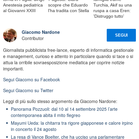
Anestesia pediatrica
scopre che Eduardo
Turchia, Akif su una
al Giovanni XXIII
l'ha tradita con Stella
ruspa a casa Eren:
'Distruggo tutto'
Giacomo Nardone
SEGUI
Contributor
Giornalista pubblicista free-lance, esperto di informatica gestionale
e management, curioso e attento in particolare quando si tace o si
attua la orribile sovraesposizione mediatica per coprire notizie
importanti.
Segui
Giacomo
su Facebook
Segui
Giacomo
su Twitter
Leggi di più sullo stesso argomento da Giacomo Nardone:
Panorama Pozzuoli: dal 10 al 14 settembre 2025 l’arte
contemporanea abita il mito flegreo
Mayumi Ueda: la chitarra tra rigore giapponese e calore irpino
in concerto il 24 agosto
La resa di Vance Boelter, che ha ucciso una parlamentare