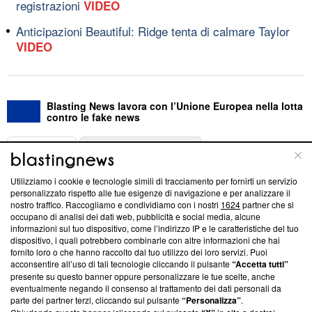
registrazioni
VIDEO
Anticipazioni Beautiful: Ridge tenta di calmare Taylor
VIDEO
Blasting News lavora con l’Unione Europea nella lotta
contro le fake news
ABOUT
LINEA EDITORIALE
Utilizziamo i cookie e tecnologie simili di tracciamento per fornirti un servizio
Questa sezione offre informazioni trasparenti su Blasting
personalizzato rispetto alle tue esigenze di navigazione e per analizzare il
nostro traffico. Raccogliamo e condividiamo con i nostri
1624
partner che si
News, sui nostri processi editoriali e su come ci impegniamo a
occupano di analisi dei dati web, pubblicità e social media, alcune
creare news di qualità. Inoltre, afferma la nostra aderenza a
informazioni sul tuo dispositivo, come l’indirizzo IP e le caratteristiche del tuo
‘Trust Project - News with Integrity’
Blasting News non è
dispositivo, i quali potrebbero combinarle con altre informazioni che hai
ancora membro del programma, ma ha richiesto di farne
fornito loro o che hanno raccolto dal tuo utilizzo dei loro servizi. Puoi
parte; Trust Project non ha ancora effettuato una verifica di
acconsentire all’uso di tali tecnologie cliccando il pulsante
“Accetta tutti”
conformità agli standard.
presente su questo banner oppure personalizzare le tue scelte, anche
eventualmente negando il consenso al trattamento dei dati personali da
parte dei partner terzi, cliccando sul pulsante
“Personalizza”
.
Su di noi