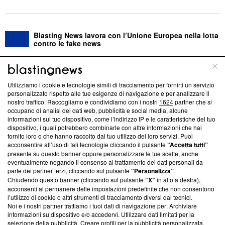
Blasting News lavora con l’Unione Europea nella lotta
contro le fake news
ABOUT
LINEA EDITORIALE
Utilizziamo i cookie e tecnologie simili di tracciamento per fornirti un servizio
personalizzato rispetto alle tue esigenze di navigazione e per analizzare il
Questa sezione offre informazioni trasparenti su Blasting
nostro traffico. Raccogliamo e condividiamo con i nostri
1624
partner che si
News, sui nostri processi editoriali e su come ci impegniamo a
occupano di analisi dei dati web, pubblicità e social media, alcune
creare news di qualità. Inoltre, afferma la nostra aderenza a
informazioni sul tuo dispositivo, come l’indirizzo IP e le caratteristiche del tuo
dispositivo, i quali potrebbero combinarle con altre informazioni che hai
‘Trust Project - News with Integrity’
Blasting News non è
fornito loro o che hanno raccolto dal tuo utilizzo dei loro servizi. Puoi
ancora membro del programma, ma ha richiesto di farne
acconsentire all’uso di tali tecnologie cliccando il pulsante
“Accetta tutti”
parte; Trust Project non ha ancora effettuato una verifica di
presente su questo banner oppure personalizzare le tue scelte, anche
conformità agli standard.
eventualmente negando il consenso al trattamento dei dati personali da
parte dei partner terzi, cliccando sul pulsante
“Personalizza”
.
Su di noi
Chiudendo questo banner (cliccando sul pulsante
“X”
in alto a destra),
acconsenti al permanere delle impostazioni predefinite che non consentono
Team editoriale
l’utilizzo di cookie o altri strumenti di tracciamento diversi dai tecnici.
Noi e i nostri partner trattiamo i tuoi dati di navigazione per: Archiviare
Corporate
informazioni su dispositivo e/o accedervi. Utilizzare dati limitati per la
selezione della pubblicità. Creare profili per la pubblicità personalizzata.