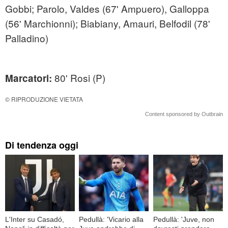
Gobbi; Parolo, Valdes (67' Ampuero), Galloppa
(56' Marchionni); Biabiany, Amauri, Belfodil (78'
Palladino)
80' Rosi (P)
Marcatori:
© RIPRODUZIONE VIETATA
Content sponsored by Outbrain
Di tendenza oggi
L'Inter su Casadó,
Pedullà: 'Vicario alla
Pedullà: 'Juve, non