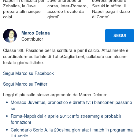
Napoli in difficoltà per
Juve andrebbe di
dovresti prendere
Zeballos, la Juve
corsa, Inter-Romero,
Suzuki in affitto, il
prepara altri cinque
accordo trovato da
Napoli paga il dazio
colpi
giorni'
di Conte'
Marco Deiana
SEGUI
Contributor
Classe '88. Passione per la scrittura e per il calcio. Attualmente è
coordinatore editoriale di TuttoCagliari.net, collabora con alcune
testate giornalistiche.
Segui
Marco
su Facebook
Segui
Marco
su Twitter
Leggi di più sullo stesso argomento da Marco Deiana:
Monaco-Juventus, pronostico e diretta tv: i bianconeri passano
se
Roma-Napoli del 4 aprile 2015: info streaming e probabili
formazioni
Calendario Serie A, la 29esima giornata: i match in programma
il 4 aprile