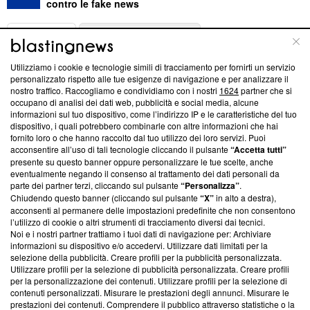
contro le fake news
ABOUT
LINEA EDITORIALE
Utilizziamo i cookie e tecnologie simili di tracciamento per fornirti un servizio
Questa sezione offre informazioni trasparenti su Blasting
personalizzato rispetto alle tue esigenze di navigazione e per analizzare il
nostro traffico. Raccogliamo e condividiamo con i nostri
1624
partner che si
News, sui nostri processi editoriali e su come ci impegniamo a
occupano di analisi dei dati web, pubblicità e social media, alcune
creare news di qualità. Inoltre, afferma la nostra aderenza a
informazioni sul tuo dispositivo, come l’indirizzo IP e le caratteristiche del tuo
‘Trust Project - News with Integrity’
Blasting News non è
dispositivo, i quali potrebbero combinarle con altre informazioni che hai
ancora membro del programma, ma ha richiesto di farne
fornito loro o che hanno raccolto dal tuo utilizzo dei loro servizi. Puoi
parte; Trust Project non ha ancora effettuato una verifica di
acconsentire all’uso di tali tecnologie cliccando il pulsante
“Accetta tutti”
conformità agli standard.
presente su questo banner oppure personalizzare le tue scelte, anche
eventualmente negando il consenso al trattamento dei dati personali da
parte dei partner terzi, cliccando sul pulsante
“Personalizza”
.
Su di noi
Chiudendo questo banner (cliccando sul pulsante
“X”
in alto a destra),
acconsenti al permanere delle impostazioni predefinite che non consentono
Team editoriale
l’utilizzo di cookie o altri strumenti di tracciamento diversi dai tecnici.
Noi e i nostri partner trattiamo i tuoi dati di navigazione per: Archiviare
Corporate
informazioni su dispositivo e/o accedervi. Utilizzare dati limitati per la
selezione della pubblicità. Creare profili per la pubblicità personalizzata.
Redazione
Utilizzare profili per la selezione di pubblicità personalizzata. Creare profili
per la personalizzazione dei contenuti. Utilizzare profili per la selezione di
Informativa Privacy
contenuti personalizzati. Misurare le prestazioni degli annunci. Misurare le
prestazioni dei contenuti. Comprendere il pubblico attraverso statistiche o la