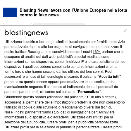
Blasting News lavora con l’Unione Europea nella lotta
contro le fake news
ABOUT
LINEA EDITORIALE
Utilizziamo i cookie e tecnologie simili di tracciamento per fornirti un servizio
Questa sezione offre informazioni trasparenti su Blasting
personalizzato rispetto alle tue esigenze di navigazione e per analizzare il
nostro traffico. Raccogliamo e condividiamo con i nostri
1624
partner che si
News, sui nostri processi editoriali e su come ci impegniamo a
occupano di analisi dei dati web, pubblicità e social media, alcune
creare news di qualità. Inoltre, afferma la nostra aderenza a
informazioni sul tuo dispositivo, come l’indirizzo IP e le caratteristiche del tuo
‘Trust Project - News with Integrity’
Blasting News non è
dispositivo, i quali potrebbero combinarle con altre informazioni che hai
ancora membro del programma, ma ha richiesto di farne
fornito loro o che hanno raccolto dal tuo utilizzo dei loro servizi. Puoi
parte; Trust Project non ha ancora effettuato una verifica di
acconsentire all’uso di tali tecnologie cliccando il pulsante
“Accetta tutti”
conformità agli standard.
presente su questo banner oppure personalizzare le tue scelte, anche
eventualmente negando il consenso al trattamento dei dati personali da
parte dei partner terzi, cliccando sul pulsante
“Personalizza”
.
Su di noi
Chiudendo questo banner (cliccando sul pulsante
“X”
in alto a destra),
acconsenti al permanere delle impostazioni predefinite che non consentono
Team editoriale
l’utilizzo di cookie o altri strumenti di tracciamento diversi dai tecnici.
Noi e i nostri partner trattiamo i tuoi dati di navigazione per: Archiviare
Corporate
informazioni su dispositivo e/o accedervi. Utilizzare dati limitati per la
selezione della pubblicità. Creare profili per la pubblicità personalizzata.
Redazione
Utilizzare profili per la selezione di pubblicità personalizzata. Creare profili