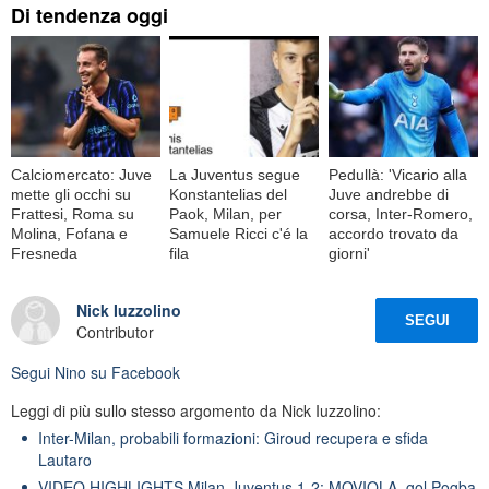
Di tendenza oggi
Calciomercato: Juve
La Juventus segue
Pedullà: 'Vicario alla
mette gli occhi su
Konstantelias del
Juve andrebbe di
Frattesi, Roma su
Paok, Milan, per
corsa, Inter-Romero,
Molina, Fofana e
Samuele Ricci c'é la
accordo trovato da
Fresneda
fila
giorni'
Nick Iuzzolino
SEGUI
Contributor
Segui
Nino
su Facebook
Leggi di più sullo stesso argomento da Nick Iuzzolino:
Inter-Milan, probabili formazioni: Giroud recupera e sfida
Lautaro
VIDEO HIGHLIGHTS Milan-Juventus 1-2: MOVIOLA, gol Pogba