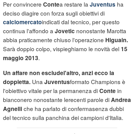
Per convincere
a restare la
ha
Conte
Juventus
deciso diagire con forza sugli obiettivi di
indicati dal tecnico, per questo
calciomercato
continua l'affondo a
nonostante Marotta
Jovetic
abbia praticamente chiuso l'operazione
Higuain.
Sarà doppio colpo, vispieghiamo le novità del
15
.
maggio 2013
Un affare non escludel'altro, anzi ecco la
Una
formato Champions è
doppietta.
Juventus
l'obiettivo vitale per la permanenza di
in
Conte
bianconero nonostante lerecenti parole di
Andrea
che ha parlato di confermasenza dubbi
Agnelli
del tecnico sulla panchina dei campioni d'Italia.