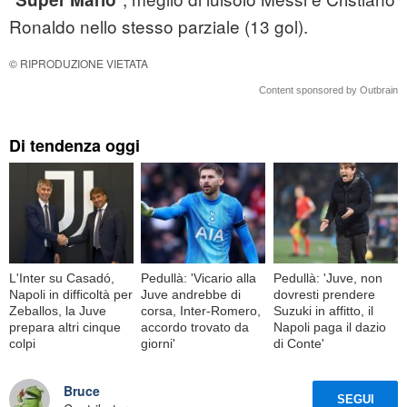
Ronaldo nello stesso parziale (13 gol).
© RIPRODUZIONE VIETATA
Content sponsored by Outbrain
Di tendenza oggi
L'Inter su Casadó,
Pedullà: 'Vicario alla
Pedullà: 'Juve, non
Napoli in difficoltà per
Juve andrebbe di
dovresti prendere
Zeballos, la Juve
corsa, Inter-Romero,
Suzuki in affitto, il
prepara altri cinque
accordo trovato da
Napoli paga il dazio
colpi
giorni'
di Conte'
Bruce
SEGUI