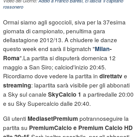
Video del Giorno:
Addio a Franco Baresi, ci lascia 'il capitano'
rossonero
Ormai siamo agli sgoccioli, siva per la 37esima
giornata di campionato, penultima gara
dellastagione 2012/13. A chiudere le danze
questo week end sarà il bigmatch "
Milan
-
".La partita si disputerà domenica 12
Roma
maggio a San Siro; calciod'inizio 20:45.
Ricordiamo dove vedere la partita in
e
direttatv
: lapartita sarà visibile per gli abbonati
streaming
a Sky
sul canale
a partiredalle 20:00
SkyCalcio 1
e su Sky Supercalcio dalle 20:40.
Gli utenti
potrannoseguire la
MediasetPremium
partita su
PremiumCalcio e Premium Calcio HD
.Sarà inoltre possibile, per gli abbonati,
alle 20:45