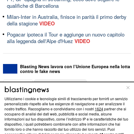
qualifiche di Barcellona
Milan-Inter in Australia, finisce in parità il primo derby
della stagione
VIDEO
Pogacar ipoteca il Tour e aggiunge un nuovo capitolo
alla leggenda dell'Alpe d'Huez
VIDEO
Blasting News lavora con l’Unione Europea nella lotta
contro le fake news
ABOUT
LINEA EDITORIALE
Utilizziamo i cookie e tecnologie simili di tracciamento per fornirti un servizio
Questa sezione offre informazioni trasparenti su Blasting
personalizzato rispetto alle tue esigenze di navigazione e per analizzare il
nostro traffico. Raccogliamo e condividiamo con i nostri
1624
partner che si
News, sui nostri processi editoriali e su come ci impegniamo a
occupano di analisi dei dati web, pubblicità e social media, alcune
creare news di qualità. Inoltre, afferma la nostra aderenza a
informazioni sul tuo dispositivo, come l’indirizzo IP e le caratteristiche del tuo
‘Trust Project - News with Integrity’
Blasting News non è
dispositivo, i quali potrebbero combinarle con altre informazioni che hai
ancora membro del programma, ma ha richiesto di farne
fornito loro o che hanno raccolto dal tuo utilizzo dei loro servizi. Puoi
parte; Trust Project non ha ancora effettuato una verifica di