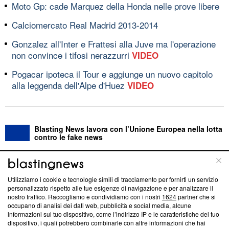
Moto Gp: cade Marquez della Honda nelle prove libere
Calciomercato Real Madrid 2013-2014
Gonzalez all'Inter e Frattesi alla Juve ma l'operazione
non convince i tifosi nerazzurri
VIDEO
Pogacar ipoteca il Tour e aggiunge un nuovo capitolo
alla leggenda dell'Alpe d'Huez
VIDEO
Blasting News lavora con l’Unione Europea nella lotta
contro le fake news
ABOUT
LINEA EDITORIALE
Utilizziamo i cookie e tecnologie simili di tracciamento per fornirti un servizio
personalizzato rispetto alle tue esigenze di navigazione e per analizzare il
Questa sezione offre informazioni trasparenti su Blasting
nostro traffico. Raccogliamo e condividiamo con i nostri
1624
partner che si
News, sui nostri processi editoriali e su come ci impegniamo a
occupano di analisi dei dati web, pubblicità e social media, alcune
creare news di qualità. Inoltre, afferma la nostra aderenza a
informazioni sul tuo dispositivo, come l’indirizzo IP e le caratteristiche del tuo
dispositivo, i quali potrebbero combinarle con altre informazioni che hai
‘Trust Project - News with Integrity’
Blasting News non è