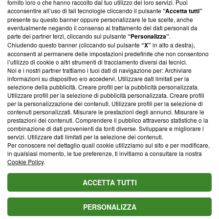
fornito loro o che hanno raccolto dal tuo utilizzo dei loro servizi. Puoi
ancora membro del programma, ma ha richiesto di farne
acconsentire all’uso di tali tecnologie cliccando il pulsante
“Accetta tutti”
parte; Trust Project non ha ancora effettuato una verifica di
presente su questo banner oppure personalizzare le tue scelte, anche
conformità agli standard.
eventualmente negando il consenso al trattamento dei dati personali da
parte dei partner terzi, cliccando sul pulsante
“Personalizza”
.
Su di noi
Chiudendo questo banner (cliccando sul pulsante
“X”
in alto a destra),
acconsenti al permanere delle impostazioni predefinite che non consentono
Team editoriale
l’utilizzo di cookie o altri strumenti di tracciamento diversi dai tecnici.
Noi e i nostri partner trattiamo i tuoi dati di navigazione per: Archiviare
Corporate
informazioni su dispositivo e/o accedervi. Utilizzare dati limitati per la
selezione della pubblicità. Creare profili per la pubblicità personalizzata.
Redazione
Utilizzare profili per la selezione di pubblicità personalizzata. Creare profili
per la personalizzazione dei contenuti. Utilizzare profili per la selezione di
Informativa Privacy
contenuti personalizzati. Misurare le prestazioni degli annunci. Misurare le
prestazioni dei contenuti. Comprendere il pubblico attraverso statistiche o la
combinazione di dati provenienti da fonti diverse. Sviluppare e migliorare i
Cookie Policy
servizi. Utilizzare dati limitati per la selezione dei contenuti.
Per conoscere nel dettaglio quali cookie utilizziamo sul sito e per modificare,
Blasting SA, IDI CHE-247.845.224, Via Carlo Frasca, 3 - 6900
in qualsiasi momento, le tue preferenze, ti invitiamo a consultare la nostra
Lugano (Svizzera) Tel:
+39 0690258937
Cookie Policy
.
© 2026 Blasting News
ACCETTA TUTTI
PERSONALIZZA