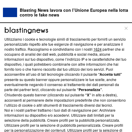
Blasting News lavora con l’Unione Europea nella lotta
contro le fake news
ABOUT
LINEA EDITORIALE
Utilizziamo i cookie e tecnologie simili di tracciamento per fornirti un servizio
personalizzato rispetto alle tue esigenze di navigazione e per analizzare il
Questa sezione offre informazioni trasparenti su Blasting
nostro traffico. Raccogliamo e condividiamo con i nostri
1624
partner che si
News, sui nostri processi editoriali e su come ci impegniamo a
occupano di analisi dei dati web, pubblicità e social media, alcune
creare news di qualità. Inoltre, afferma la nostra aderenza a
informazioni sul tuo dispositivo, come l’indirizzo IP e le caratteristiche del tuo
dispositivo, i quali potrebbero combinarle con altre informazioni che hai
‘Trust Project - News with Integrity’
Blasting News non è
fornito loro o che hanno raccolto dal tuo utilizzo dei loro servizi. Puoi
ancora membro del programma, ma ha richiesto di farne
acconsentire all’uso di tali tecnologie cliccando il pulsante
“Accetta tutti”
parte; Trust Project non ha ancora effettuato una verifica di
presente su questo banner oppure personalizzare le tue scelte, anche
conformità agli standard.
eventualmente negando il consenso al trattamento dei dati personali da
parte dei partner terzi, cliccando sul pulsante
“Personalizza”
.
Su di noi
Chiudendo questo banner (cliccando sul pulsante
“X”
in alto a destra),
acconsenti al permanere delle impostazioni predefinite che non consentono
Team editoriale
l’utilizzo di cookie o altri strumenti di tracciamento diversi dai tecnici.
Noi e i nostri partner trattiamo i tuoi dati di navigazione per: Archiviare
Corporate
informazioni su dispositivo e/o accedervi. Utilizzare dati limitati per la
selezione della pubblicità. Creare profili per la pubblicità personalizzata.
Redazione
Utilizzare profili per la selezione di pubblicità personalizzata. Creare profili
per la personalizzazione dei contenuti. Utilizzare profili per la selezione di