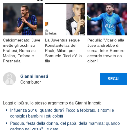
Calciomercato: Juve
La Juventus segue
Pedullà: 'Vicario alla
mette gli occhi su
Konstantelias del
Juve andrebbe di
Frattesi, Roma su
Paok, Milan, per
corsa, Inter-Romero,
Molina, Fofana e
Samuele Ricci c'é la
accordo trovato da
Fresneda
fila
giorni'
Gianni Innesti
SEGUI
Contributor
.
Leggi di più sullo stesso argomento da Gianni Innesti:
Influenza 2016, quanto dura? Picco a febbraio, sintomi e
consigli: i bambini i più colpiti
Pasqua, festa della donna, del papà, della mamma: quando
cadono nel 2016? Le date