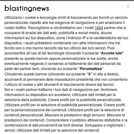
ABOUT
LINEA EDITORIALE
Utilizziamo i cookie e tecnologie simili di tracciamento per fornirti un servizio
personalizzato rispetto alle tue esigenze di navigazione e per analizzare il
Questa sezione offre informazioni trasparenti su Blasting
nostro traffico. Raccogliamo e condividiamo con i nostri
1624
partner che si
News, sui nostri processi editoriali e su come ci impegniamo a
occupano di analisi dei dati web, pubblicità e social media, alcune
creare news di qualità. Inoltre, afferma la nostra aderenza a
informazioni sul tuo dispositivo, come l’indirizzo IP e le caratteristiche del tuo
dispositivo, i quali potrebbero combinarle con altre informazioni che hai
‘Trust Project - News with Integrity’
Blasting News non è
fornito loro o che hanno raccolto dal tuo utilizzo dei loro servizi. Puoi
ancora membro del programma, ma ha richiesto di farne
acconsentire all’uso di tali tecnologie cliccando il pulsante
“Accetta tutti”
parte; Trust Project non ha ancora effettuato una verifica di
presente su questo banner oppure personalizzare le tue scelte, anche
conformità agli standard.
eventualmente negando il consenso al trattamento dei dati personali da
parte dei partner terzi, cliccando sul pulsante
“Personalizza”
.
Su di noi
Chiudendo questo banner (cliccando sul pulsante
“X”
in alto a destra),
acconsenti al permanere delle impostazioni predefinite che non consentono
Team editoriale
l’utilizzo di cookie o altri strumenti di tracciamento diversi dai tecnici.
Noi e i nostri partner trattiamo i tuoi dati di navigazione per: Archiviare
Corporate
informazioni su dispositivo e/o accedervi. Utilizzare dati limitati per la
selezione della pubblicità. Creare profili per la pubblicità personalizzata.
Redazione
Utilizzare profili per la selezione di pubblicità personalizzata. Creare profili
per la personalizzazione dei contenuti. Utilizzare profili per la selezione di
Informativa Privacy
contenuti personalizzati. Misurare le prestazioni degli annunci. Misurare le
prestazioni dei contenuti. Comprendere il pubblico attraverso statistiche o la
combinazione di dati provenienti da fonti diverse. Sviluppare e migliorare i
Cookie Policy
servizi. Utilizzare dati limitati per la selezione dei contenuti.