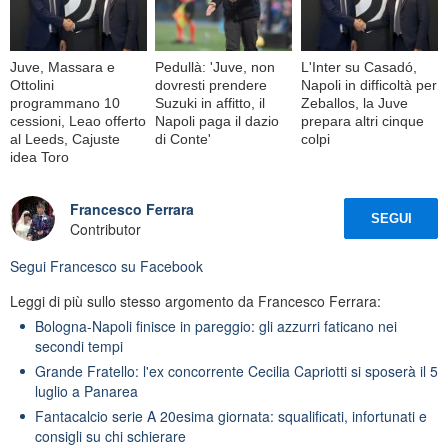
Juve, Massara e
Pedullà: 'Juve, non
L'Inter su Casadó,
Ottolini
dovresti prendere
Napoli in difficoltà per
programmano 10
Suzuki in affitto, il
Zeballos, la Juve
cessioni, Leao offerto
Napoli paga il dazio
prepara altri cinque
al Leeds, Cajuste
di Conte'
colpi
idea Toro
Francesco Ferrara
SEGUI
Contributor
Segui
Francesco
su Facebook
Leggi di più sullo stesso argomento da Francesco Ferrara:
Bologna-Napoli finisce in pareggio: gli azzurri faticano nei
secondi tempi
Grande Fratello: l'ex concorrente Cecilia Capriotti si sposerà il 5
luglio a Panarea
Fantacalcio serie A 20esima giornata: squalificati, infortunati e
consigli su chi schierare