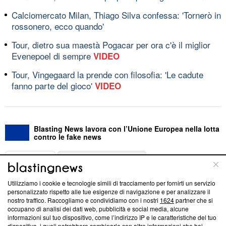
Calciomercato Milan, Thiago Silva confessa: 'Tornerò in
rossonero, ecco quando'
Tour, dietro sua maestà Pogacar per ora c'è il miglior
Evenepoel di sempre
VIDEO
Tour, Vingegaard la prende con filosofia: 'Le cadute
fanno parte del gioco'
VIDEO
Blasting News lavora con l’Unione Europea nella lotta
contro le fake news
ABOUT
LINEA EDITORIALE
Utilizziamo i cookie e tecnologie simili di tracciamento per fornirti un servizio
Questa sezione offre informazioni trasparenti su Blasting
personalizzato rispetto alle tue esigenze di navigazione e per analizzare il
nostro traffico. Raccogliamo e condividiamo con i nostri
1624
partner che si
News, sui nostri processi editoriali e su come ci impegniamo a
occupano di analisi dei dati web, pubblicità e social media, alcune
creare news di qualità. Inoltre, afferma la nostra aderenza a
informazioni sul tuo dispositivo, come l’indirizzo IP e le caratteristiche del tuo
‘Trust Project - News with Integrity’
Blasting News non è
dispositivo, i quali potrebbero combinarle con altre informazioni che hai