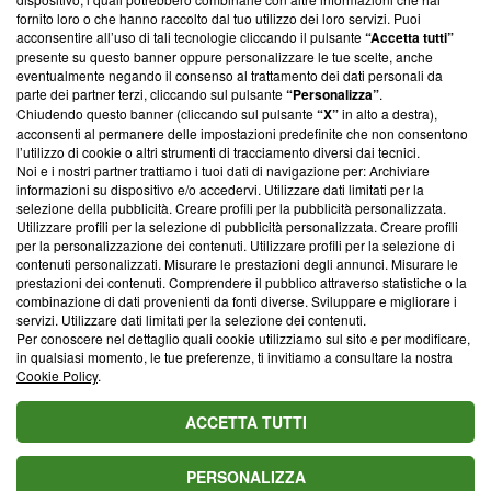
ancora membro del programma, ma ha richiesto di farne
fornito loro o che hanno raccolto dal tuo utilizzo dei loro servizi. Puoi
parte; Trust Project non ha ancora effettuato una verifica di
acconsentire all’uso di tali tecnologie cliccando il pulsante
“Accetta tutti”
conformità agli standard.
presente su questo banner oppure personalizzare le tue scelte, anche
eventualmente negando il consenso al trattamento dei dati personali da
parte dei partner terzi, cliccando sul pulsante
“Personalizza”
.
Su di noi
Chiudendo questo banner (cliccando sul pulsante
“X”
in alto a destra),
acconsenti al permanere delle impostazioni predefinite che non consentono
Team editoriale
l’utilizzo di cookie o altri strumenti di tracciamento diversi dai tecnici.
Noi e i nostri partner trattiamo i tuoi dati di navigazione per: Archiviare
Corporate
informazioni su dispositivo e/o accedervi. Utilizzare dati limitati per la
selezione della pubblicità. Creare profili per la pubblicità personalizzata.
Redazione
Utilizzare profili per la selezione di pubblicità personalizzata. Creare profili
per la personalizzazione dei contenuti. Utilizzare profili per la selezione di
Informativa Privacy
contenuti personalizzati. Misurare le prestazioni degli annunci. Misurare le
prestazioni dei contenuti. Comprendere il pubblico attraverso statistiche o la
Cookie Policy
combinazione di dati provenienti da fonti diverse. Sviluppare e migliorare i
servizi. Utilizzare dati limitati per la selezione dei contenuti.
Blasting SA, IDI CHE-247.845.224, Via Carlo Frasca, 3 - 6900
Per conoscere nel dettaglio quali cookie utilizziamo sul sito e per modificare,
Lugano (Svizzera) Tel:
+39 0690258937
in qualsiasi momento, le tue preferenze, ti invitiamo a consultare la nostra
Cookie Policy
.
© 2026 Blasting News
ACCETTA TUTTI
PERSONALIZZA