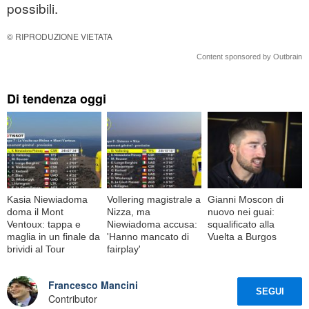
possibili.
© RIPRODUZIONE VIETATA
Content sponsored by Outbrain
Di tendenza oggi
Kasia Niewiadoma
Vollering magistrale a
Gianni Moscon di
doma il Mont
Nizza, ma
nuovo nei guai:
Ventoux: tappa e
Niewiadoma accusa:
squalificato alla
maglia in un finale da
'Hanno mancato di
Vuelta a Burgos
brividi al Tour
fairplay'
Francesco Mancini
SEGUI
Contributor